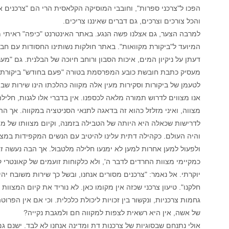
הפכו ל"צרכני ספרות", וחובבי המוסיקה הקלאסית הרי הם "צרכנים אנ
והכל צורכים וצרכים, גם דברים שאיננו צריכים.
למרבה הצער, גם אצלנו פשה הנגע. באתר האינטרנט "כיפה" ראיתי 
המיועד ל"ביקורת מקוואות". באתר חולקות נשותינו החסודות עם חב
מעסיק כתבת חובשת כובע המפרסמת בטורה "פעם בחודש" ביקורת בר
לטעמן של ביקורות וסקירות מעין אלה מקווה כהלכתו הינו שירות שב
אנו מצווים לדרוש תמורה מלאה לכספנו. אין בדברי אלו לגנות, חלילה
מצווה, ואיני מזלזל כהוא זה בדאגה לתנאי הסניטציה במקווה. אך ה
לדרישות שכאלה היא היותה של הטבילה בזמנה, וקיום מצוותו של מ
והיה העולם. כקהילה דתית עלינו להיטיב עם הנשים המקפידות במצו
ולפעול למען אחרות למען לא ימנעו חלילה מלטבול. אך הבה נעשה ז
כמקיימי מצוות החרדים לדבר ה', ולא כלקוחות זועמים של קאונטרי 
יוקרתי. אל נאמר: "צרכנים מסורים אנחנו, ובשל כך שירות משובח יה
חלקנו". טיעון צרכני שכזה אין מקומו כאן. לא נוריד את קיום המצוות 
גחמות צרכניות, ונקשור בין זכויות ליכולת כלכלית. וכי אם אין הפרוט
של אשה, אין היא רשאית לצפות למקווה חם ולמגבת נקייה?
אולי נתנחם שבסוגיות של צרכנות דת ומדינה אנחנו לא לבד. ישנם ג