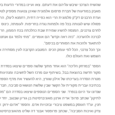
שהשיח הצרכני שיבש עליהם את דעתם. צאו ועיינו במדורי הדעות בעי
מאבק במודעות של חברת פרסום אלמונית שאינן צנועות מספיק לט
ועדת הרבנים דק"ק פלמונית הרי הוא כפייה דתית, רחמנא ליצלן, הת
פסולה שיש לגנותה בכל פה ולמחות נגדה בחריפות. לעומתה, כינוס 
לחרם צרכנים, המנסה להשיג שמירת שבת כהלכתה בכח הממון, הרי 
לברכה ולהערכה. "כזה ראה וקדש" הם אומרים. "מתי נלמד גם אנחנו 
להתאגד ולהכות את הסוחרים בכיסם".
וכך הכל צרכני, הכל לפי עומק הכיס. המטבע הקרובה לעין מסתירה א
השמש ואת העולם כולו.
הספר "במרחק הליכה" הוא אחד מתוך שלשה ספרים שיצאו בסדרת 
מקור חדשה בהוצאת בבל, בשיתוף עם מרכז השל לחשיבה ומנהיגות 
מטרת הסדרה בעריכתו של אילון שוורץ, היא להעשיר את מדף הספר
בכתיבה עברית מקורית על הקשר שבין שלשת הנושאים סביבה, חברה
שנדונו עד היום בנפרד. שני הספרים הנוספים שיצאו בסדרה הם "מק
לתיקון" שכתב פרופ' אריה ארנון מאוניברסיטת בן גוריון שבנגב, יחד 
חנין, עו"ד העוסק במשפט ציבורי ובזכויות אדם. והספר "אדום-ירוק: 
צדק ואיכות הסביבה", שכתב פרופסור אבנר דה שליט מהאוניברסיטה