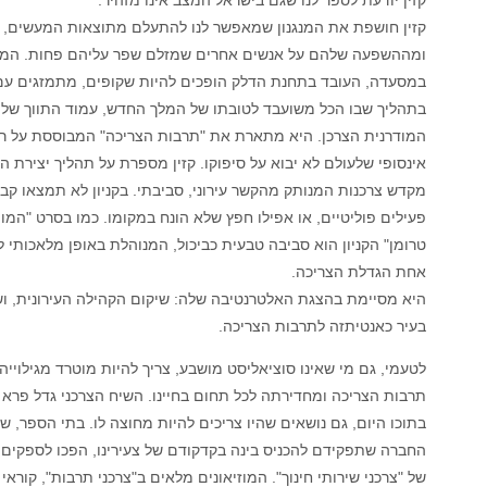
קזין חושפת את המנגנון שמאפשר לנו להתעלם מתוצאות המעשים,
ומההשפעה שלהם על אנשים אחרים שמזלם שפר עליהם פחות. המ
במסעדה, העובד בתחנת הדלק הופכים להיות שקופים, מתמזגים עם
בתהליך שבו הכל משועבד לטובתו של המלך החדש, עמוד התווך של 
המודרנית הצרכן. היא מתארת את "תרבות הצריכה" המבוססת על ר
אינסופי שלעולם לא יבוא על סיפוקו. קזין מספרת על תהליך יצירת הקנ
מקדש צרכנות המנותק מהקשר עירוני, סביבתי. בקניון לא תמצאו קבצ
פעילים פוליטיים, או אפילו חפץ שלא הונח במקומו. כמו בסרט "המו
טרומן" הקניון הוא סביבה טבעית כביכול, המנוהלת באופן מלאכותי 
אחת הגדלת הצריכה.
היא מסיימת בהצגת האלטרנטיבה שלה: שיקום הקהילה העירונית, ו
בעיר כאנטיתזה לתרבות הצריכה.
לטעמי, גם מי שאינו סוציאליסט מושבע, צריך להיות מוטרד מגילוייה
תרבות הצריכה ומחדירתה לכל תחום בחיינו. השיח הצרכני גדל פרא ו
בתוכו היום, גם נושאים שהיו צריכים להיות מחוצה לו. בתי הספר, של
החברה שתפקידם להכניס בינה בקדקודם של צעירינו, הפכו לספקים 
של "צרכני שירותי חינוך". המוזיאונים מלאים ב"צרכני תרבות", קוראי