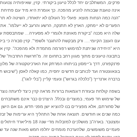
פרקים, המשתלבים יחד לכלל טיעון ביקורתי. קזין, שאיפותיה צנועות ה
אינה טוענת שבכוחה להניע מהפכה. כך אומרת היא מיד עם פתיחת 
"הנה כמה הנחות מוצא: פועלי כל העולם לא יתאחדו, השיטה לא תת
הפערים לא יימחקו, הארץ לא תתנקה, הרשע והרעב לא ייעלמו". את 
שלה היא מכנה "ביקורת מאוזנת ולגמרי לא מסעירה… שמתבססת ע
עם העצב הקיומי…. ורק מבקשת להתגבר ולשפר". קזין סבורה כי ביקו
היא "היחידה שניתנת למימוש רפורמה מתמדת ולא מהפכה". קזין או
בתבונה טיעונים מתוך מגוון רחב בתחום זה. מ"חרושת התרבות" של
פרנקפורט, דרך ג'יימסון בניתוחו המרתק את הארכיטקטורה של מלון
בונאוונטורה ועד לכותבים חדשים יחסית, כמו קאלה לאסן ("שיבוש תר
ברברה ארנרייך ("כלכלה בגרוש") ונעמי קליין ("בלי לוגו").
בשפה קולחת ובעזרת דוגמאות ברורות מראה קזין כיצד לדעתה נוצר
של שימוש חד פעמי, במוצרים ובכלל. היצרנים כבר אינם משתבחים 
של סחורתם, אלא מפצירים בנו להוציא ישן מפני חדש, גם אם הישן ה
כמה שנים או חודשים. תוצאה אחת של התהליך היא ערימות של זבל,
ומצטבר. בארה"ב מושלכים למזבלות מדי שנה 18 מיליארד חי
פעמיים משומשים, שלהערכת מומחים יחלפו חמש מאות שנה עד שי
קזין יודעת לספר לנו שגם בישראל המצב אינו מזהיר.