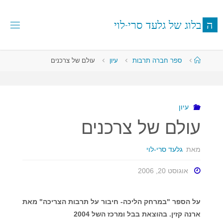
לגו
תוכן
ה
ב
ל
ו
ג
ש
ל
ג
ל
ע
ד
ס
ר
י
-
ל
ו
י
עמוד
ספר חברה תרבות
עיון
עולם של צרכנים
ראשי
עיון
עולם של צרכנים
מאת
גלעד סרי-לוי
אוגוסט 20, 2006
על הספר "במרחק הליכה- חיבור על תרבות הצריכה" מאת
ארנה קזין. בהוצאת בבל ומרכז השל 2004