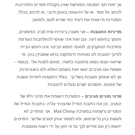
אך זאת תוך הסכמה מפורשת שאין בקבלת ספרים התחייבות
לכתוב על ספר או על ההוצאה באופן חיובי, או לכתוב בכלל.
הסקירות מייצגות את דעתי כפי שהיא לטוב ולמוטב.
מדיניות התגובות –
אני מעונין ביצירת שיח סביב הפוסטים,
ותומך בחופש דעה. עם זאת איני שותף להתלהבות הגורפת
מתרבות הטוקבקים, לטעמי חופש הביטוי אינו חופש הביזוי.
לפיכך תגובות לא נאותות תימחקנה ברגע שאבחין בהן. מי
שרואה עצמו נפגע מתגובה כלשהי, מוזמן לפנות אלי. בנוסף –
אשמח אם מגיבים יעשו זאת בשמם המלא ולא באנונימיות,
אך לא אמחק תגובות בשל כך. בגלל התקפות חוזרות ונשנות
של ספאם, פוסטים ישנים ננעלים לתגובות.
פרטי מנויים מגיבים –
המערכת רושמת את פרטי הIP של
המגיב, וכן את כתובת המייל שהצהיר עליה. כתובות המייל של
המנויים נרשמות במערכת Mail Chimp . אני מתחייב לא
לעשות בהן כל שימוש, ולא למסור אותן לגורם שלישי. הפרטים
יחשפו רק אם אדרש לכך על פי חוק על ידי רשות מוסמכת.