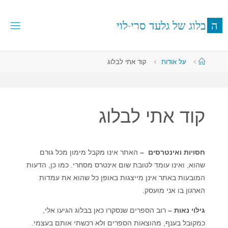
לגו
תוכן
ה
ב
ל
ו
ג
ש
ל
ג
ל
ע
ד
ס
ר
י
-
ל
ו
י
עמוד
על אודות
קוד אתי לבלוג
ראשי
קוד אתי לבלוג
חסויות ואינטרסים –
האתר אינו מקבל מימון מכל גורם
שהוא, ואינו עומד לטובת שום אינטרס מסחרי. כמו כן, הדעות
המובעות באתר אינן מייצגות באופן כל שהוא את עמדות
הארגון בו אני מועסק.
גילוי נאות –
רוב הספרים שנסקרו כאן בבלוג הגיעו אלי,
כמקובל בענף, מהוצאות הספרים ולא רכשתי אותם בעצמי.