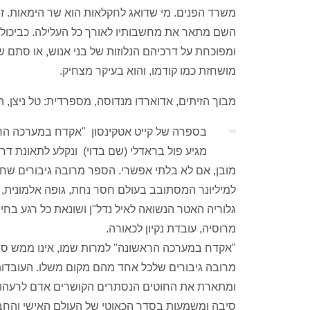
משרד הפנים. מי שדואג לחקלאות הוא שר הימאות. זה
השם מתאר את מחשבותיו לאורך כל העלילה. כביכול כ
ומפוכחת על דרכיהם הנלוזות של בני אנוש, או סתם ש
מושחזת כמו קודמו, והוא בעיקר מצחיק.
מבוך הזיתים, אדוארדו מנדוסה, מספרדית: טל ניצן, הספריה הח
בספרה של קייט אטקינסון "אקדח במערכה הרא
מגיע פול בראדלי (שם בדוי) ונקלע לתאונת ד
מובן, אם לא בלתי אפשרי. הספר מרובה גיבורים שחי
למיליונר המסתובב בעולם חסר נחת, גופה אלמונית,
גלוריה האטר הנשואה לאיל נדל"ן ושונאת כל רגע בחיי
מרוסיה, עובדת נקיון לכאורה.
"אקדח במערכה הראשונה" למרות שמו, אינו ממש ספר 
מרובה גיבורים שלכל אחד מהם מקום משלו. העובדות
ומתארת את החוטים הנסתרים הקושרים אדם לרעהו, גם
סיבה ומשמעות בסדר הכאוטי של העולם האישי והחבר