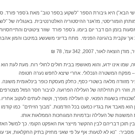
י הבא") היא גיבורת הספר "לשקוע בספר טוב" מאת ג'ספר פורד. ס
ותחן הומוריסטי, מז'אנר ההיסטוריה האלטרנטיבית. באנגליה של "לש
ת בזמן הם דבר יום ביומו. ג'ספר פורד שוזר ציטוטים והתייחסויות
אך עקבית בהגיונה הפנימי. מתח בדיוני משעשע במיטבו והמון אהבת
אור, 2007, 342 עמ', 78 ₪
, שמו אינו ידוע, והוא מאושפז בבית חולים לחולי רוח. מעת לעת הוא
 – מפקח המשטרה הנכלולי. אחרי שיצא לחפש נערה חטופה
 מזוודה מלאה בשטרי כסף, כחלק מעסקת כופר בינלאומית משונה. 
ח, וזוהי רק תחילתה של העלילה הפרועה. לגיבור חסר המזל מצטרפים
שכנותיו בשעות הפנאי. קו העלילה מופרך, וקשה לעתים לעקוב אחריו.
הוא מאבד את בגדיו כמעט בכל הזדמנות. "מבוך הזיתים" כמו קודמו
ת המשונות של העלילה ובדמויות המגוחכות הממלאות אותו.
ד בין תוכן דבריהם לבין ההקשר מייצר את האפקט הקומי. כך למשל האד
סביר: "נא לא לטעות: אף על פי שאני מחזיק בתיק החקלאות, אני עוס