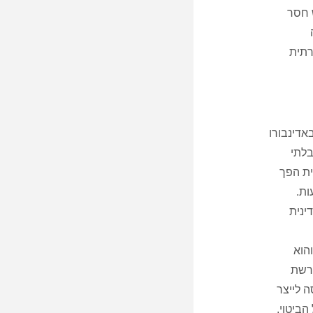
 חסר
רתית
אדינבורו
בלתי
ית הפך
ות.
ינית
הוא
פרשת
 לייצר
ביטוי.