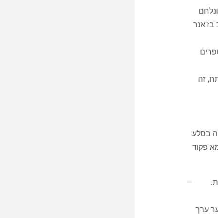
ונלחם
תב בז'אנר
פרים
ח, זה
טה בסלע
א פקוד
.
ר ערך