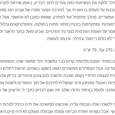
לו" ולוקח את המציאות כמה צעדים לתוך הבדיון, באופן שיראה לקורא
 תובנות על העולם בו הוא חי אך למרבה הצער ספרו של שביט הוא ספ
 אפשריים, מהלך מתפתל ועד לפתרון. שאותו כמובן לא אחשוף. אצל 
מומיות ומתקדמות בזכות כפתור פתוח בחולצה, והפוליטיקאים נכלוליי
ומר על האמת הפנימית כנגד כל הסיכויים. שביט פועל בתוך הז'אנר ו
א כולם ריימונד צ'נדלר. אין מה לעשות.
נראים רגועים כתמיד. אמנם מלחמת קרים כבר נמשכת יותר ממאה שנה, הממותו
 במדינה. אבל הצפלינים ממשיכים לשוט בשקט בשמים, הניאנדרתלים נו
רת לעצמה תרזדיי נקסט סוכנת הלשכה למבצעים מיוחדים. בדיוק עכשי
רות האנגלי מסחטן זדוני שמצליח להיכנס אל תוך הספרים ולשנות את
אהובי ולטפל בציפור הדודו שלנו. פה ושם לבדוק כתבי יד חדשים של ש
 ללשכה שלה הנכפה עליה, ואיכשהו ממשיכה את חייה כרגיל למרות ה
. אבל כשהיא חוזרת הביתה ומגלה שבעלה מעולם לא היה קיים,היא 