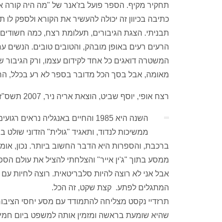
תחקיר מקיף. הספר פועל בז'אנר של "מה היה קורה אי
כתיבה בכיוון זה יכולה להעשיר את הקורא ולספק לו
תבניתי. הצגת הגיבורים, תעלומת רצח, כמה חשודים
הרעים רעים באופן מובהק, והטובים טובים. הנשים ער
המשטרה דואגים כל אחד לקידום עצמו, ורק הגיבור ש
מאומה, אבל בסך הכל מדובר בספר לא רע בכלל, הרי ל
רצח אופי, יוסף שביט, הוצאת אריה ניר, 2007 תשס"ז, 270 עמ', 79 ש"ח
השנה היא 1985 והחיים באנגליה 
ממשיכות לנדוד, ותאגיד "גולית" הזדוני שולט
ברכבת, והספרות היא הדבר החשוב ביותר. נכון, אומ
ממסע בתוך "ג'ין אייר" והצלחתי להציל את עולם הספ
אבל אני לא רוצה להיות סלבריטאית. רוצה לחיות עם 
המתגלים לפתע. קצת שקט, זה הכל.
תרזדיי נקסט מצליחה להתמודד עם מסע יחסי הציבור
שהיא שומעת בראשה ומזמין אותה למשפט ביום חמישי