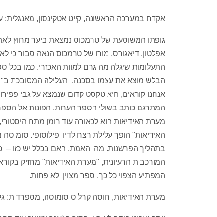
אקדח במערכה הראשונה, קייט אטקינסון, מאנגלית: עפרה אביגד, הוצא
גופתו המשוסעת של טרמכוס נמצאת ביער מחוץ לאתונ
אפלטון. דיאגורס, מורו של טרמכוס הנאה סבור כי לא
התעלומות שיגלה מה גרם למוות האכזרי. כמו בכל ס
הבלש מוצא את עצמו בסכנה. העלילה המסובכת ב"מ
אנחנו קוראים, היא טקסט קדום שנמצא על גבי פפירוס
המתרגם כותב בשולי הספר הערות, הפונות אל הספר ו
מערת האידיאות הוא לכאורה עוד רומן מתח היסטורי, 
האידיאות" הופך עלילת רצח לדיון פילוסופי. סומוסה
בתהליך הפרשנות. מהי האמת, האם בכלל יש כזו – כל
המורכבות הרעיונית, "מערת האידיאות" מחזיק בקורא 
המפתיע הצפוי כל כך. ספר מצוין, לא פחות.
מערת האידיאות, חוסה קרלוס סומוסה, מספרדית: גליה הירש, הוצאת מער