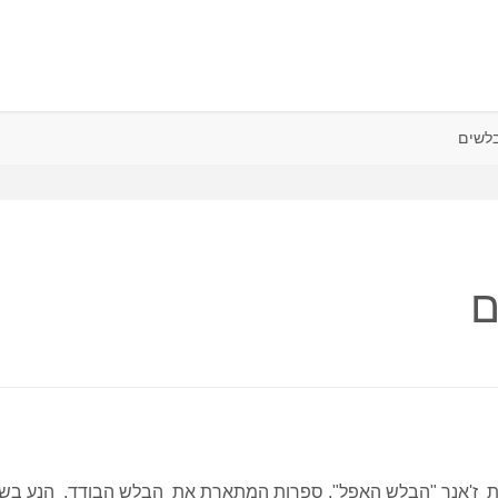
לשים
ם
 את ז'אנר "הבלש האפל". ספרות המתארת את הבלש הבודד, הנע בשו