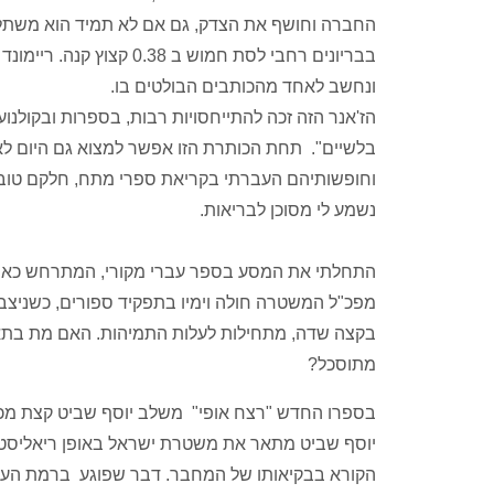
החברה וחושף את הצדק, גם אם לא תמיד הוא משתלב 
בבריונים רחבי לסת חמוש 
ונחשב לאחד מהכותבים הבולטים בו.
הז'אנר הזה זכה להתייחסויות רבות, בספרות ובקולנ
בלשיים". תחת הכותרת הזו אפשר למצוא גם היום לא
וחופשותיהם העברתי בקריאת ספרי מתח, חלקם טובים
נשמע לי מסוכן לבריאות.
התחלתי את המסע בספר עברי מקורי, המתרחש כאן 
מפכ"ל המשטרה חולה וימיו בתפקיד ספורים, כשניצב 
בקצה שדה, מתחילות לעלות התמיהות. האם מת בתאונ
מתוסכל?
בספרו החדש "רצח אופי" משלב יוסף שביט קצת מכות
יוסף שביט מתאר את משטרת ישראל באופן ריאליסט
הקורא בבקיאותו של המחבר. דבר שפוגע ברמת העניי