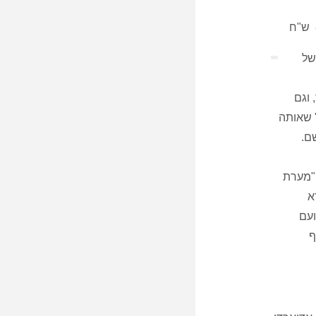
של
 וגם
 שאותה
ם.
 "מערת
א
ועם
ף