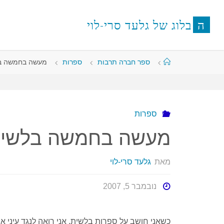
לגו
תוכן
ה
ב
ל
ו
ג
ש
ל
ג
ל
ע
ד
ס
ר
י
-
ל
ו
י
עמוד
ספר חברה תרבות
ספרות
מעשה בחמשה ב
ראשי
ספרות
מעשה בחמשה בלשי
מאת
גלעד סרי-לוי
נובמבר 5, 2007
כשאני חושב על ספרות בלשית, אני רואה לנגד עיני