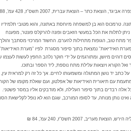
ת כתר – הוצאת עברית, 2007 תשס"ז, 428 עמ', 88 ש"ח
ה. טרמכוס הוא בן למשפחה מיוחסת באתונה, והוא מטובי תלמידיו 
 ניתן לתלות את הכל במעשי הזאבים ופונה להרקלס פונטר, מפענח
פר מתח טוב, הגופות מתחילות להערם. החשוד המרכזי מסתבך והולך,
ערת האידיאות" נמצאת בתוך סיפור מסגרת לפיו "מערת האידיאות"
ים דוהים מיושן, ומתורגמים על ידי חוקר נלהב החפץ לעשות לעצמו ש
אל הקורא ויוצאות עלילת מתח נוספת, ליד הספר ובתוכו.
על כתב יד נושן המתגלה ומשמעותו לחיים. אך כל זה רק למראית עין,
 מתעמת עם תיאורית האידיאות של אפלטון, ועם שאלת מקומו של הקור
 אלה רבדים בתוך סיפור העלילה, ולא מודבקים אליו במסר פשטני. 
ואינו נותן מנוחה, עד לסופו המורכב, שגם הוא לא נופל לקלישאת הסו
יב, 2007 תשס"ז, 240 עמ', 84 ₪