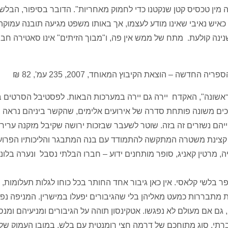
 מין טכסיס קטן שנקטנו כדי לחמוק מאחריות". הדובר בסיפור, הבלש
איש נאיבי שאינו מודע לעצמו, אך באותו משפט מגיעה תובנה עמוקה
נינה קולעת. מתח של ממש אין פה, ו"מבוך הזיתים" אינו סאטירה חב
דשה – הוצאת הקיבוץ המאוחד, 2007, 235 עמ', 82 ₪
שונה", האקדח יירה גם יירה במערכות הבאות. לפסטיבל הסרטים ב
רכים משונה פותחת סדרה של אירועים אלימים, שהקשר ביניהם נראה 
יהם נשזרים זה בזה. שוטר לשעבר שבזכות ירושה שקיבל מזקנה עריר
 קצינת משטרה המתקשה להתמודד עם בנה המתבגר והליכותיו הפרוע
ה, מרטין קאניג, סופר מותחנים ידוע – חברו הבלתי נסבל ונערה בלונד
בלשי קלאסי. אין כאן גיבור אחד החותר בכל כוחו לגלות תעלומות, ו
 מתבררות כמעט מאליהן בלי שהגיבורים יפעלו במישרין. המניפה נ
 אם מעולם לא נפגשו. אטקינסון תוהה על הגיבורים ומניעיהם ומנסה
תי. סוג מתוחכם של דרמה חצי רומנטית עם בלש, במובן העמוק של ה