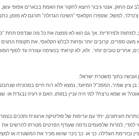
עם החוק. אנטי גיבור היוצא לחקור את האמת בבארים אפופי עשן, 
ב 0.38 קצוץ קנה. ריימונד צ'נדלר, למשל, שספרו הקלאסי "השינה הגדולה" תורגם לא מזמן, כ
וע, למחוות ולפרודיות. אך גם הוא לא ממצה את כל מה שנדפס תחת "ס
 מעט ספרים, קרובים יותר ופחות לבלש הקלאסי. את תקופת החגים
, אחרים טובים יותר. ולא, לא קראתי בנשימה עצורה עד לסוף המות
ועכשיו בתוך משטרת ישראל:
בן ציון שמיר, המפכ"ל המיועד, נמצא ללא רוח חיים במכוניתו שנחב
ה? או שמא נרצח? למי היה עניין במותו, האם זו רעיה נבגדת או שמ
רות העיתונים, יחד עם ערימות של פוליטיקה ארגונית ותככים בצמרת
י למדי, למרות שלפעמים נדמה שעודף הפרטים מטרתו להרשים את
ן ובזרימת העלילה. כך או כך ניכר שהוא מכיר את המשטרה או למצע