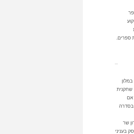
פר
קוע
 ספרים.
במלון
 שחקנית
 אם
 בסדרה
ון שר
ק בעניני