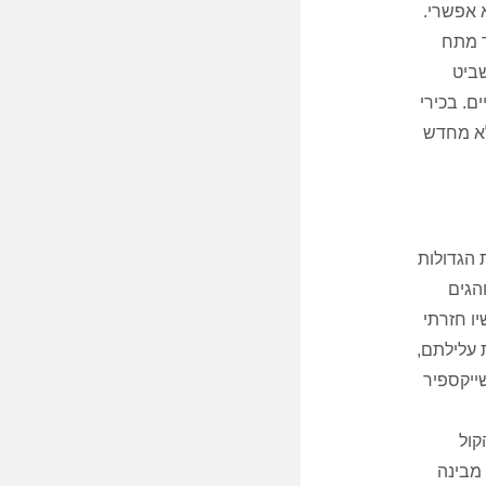
 אפשרי.
ר מתח
שביט
ם. בכירי
לא מחדש
ת הגדולות
הגים
ו חזרתי
 עלילתם,
ייקספיר
קול
מבינה