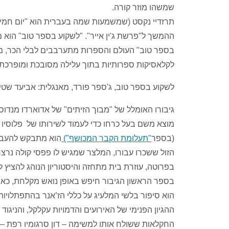
שמשהו מוזר קורה.
תרזדיי נקסט (שמשמעות שמה בעברית הוא "יום חמיש
ההמשך ל"פרשת ג'ין אייר". "לשקוע בספר טוב" הוא מ
בספר טוב" העולם והספרות מתערבבים לבלי הכר, מסעו
לקלאסיקות ספרותיות בתוך עלילה מסובכת ומופרכת 
לשקוע בספר טוב, ג'ספר פורד, מאנגלית: אביעד שטיר, מודן הוצאה ל
גיבורו האומלל של "מבוך הזיתים" של אדוארדו מנדוסה
מוצא משם בעל כרחו כדי לעמוד לשירותו של פלוסיו
(בספר
"תעלומת הקבר המכושף")
הוא מתבקש להעביר
הזול ששכרו עבורו, המלצר שמגיש לו פפסי קולה נרצ
בפרוטה, עוזרת בית מתחזה והיסטוריון הנוהג להציץ ל
בספר הראשון הגיבור חיפש באופן נואש מקלחת, כאן 
הוא סיפור בלשי המלעיג על כללי הז’אנר בהתפתלויו
ההגיון הפנימי של האירועים והדמויות עקלקל, והניגו
החקלאות ששולח אותו למשימה – דון סרגומיו רפת – מ