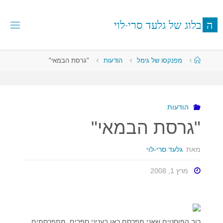
לגו
תוכן
ה
ב
ל
ו
ג
ש
ל
ג
ל
ע
ד
ס
ר
י
-
ל
ו
י
עמוד
מפנקסו של גימל
הודעות
"גרסת הבמאי"
ראשי
הודעות
"גרסת הבמאי"
מאת
גלעד סרי-לוי
מרץ 1, 2008
רוב הפוסטים שאני מפרסם כאן בעניני ספרים, מתפרסמים