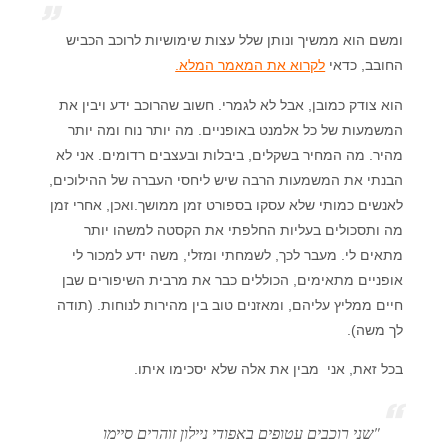
ומשם הוא ממשיך ונותן שלל עצות שימושיות לרוכב הכביש
החובב, כדאי
לקרוא את המאמר המלא.
הוא צודק כמובן, אבל לא לגמרי. חשוב שהרוכב ידע ויבין את
המשמעות של כל אלמנט באופניים. מה יותר נוח ומה יותר
מהיר. מה המחיר בשקלים, ביבלות ובעצבים רדומים. אני לא
הבנתי את המשמעות הרבה שיש ליחסי העברה של ההילוכים,
לאנשים כמותי שלא עסקו בספורט זמן ממושך.ואכן, אחרי זמן
מה ותסכולים בעליות החלפתי את הקסטה למשהו יותר
מתאים לי. מעבר לכך, לשמחתי ומזלי, משה ידע למכור לי
אופניים מתאימים, הכוללים כבר את מרבית השיפורים שבן
חיים ממליץ עליהם, ומאזנים טוב בין מהירות לנוחות. (תודה
לך משה).
בכל זאת, אני מבין את אלה שלא יסכימו איתו.
"שני רוכבים עטופים באפודי ניילון זוהרים סיימו