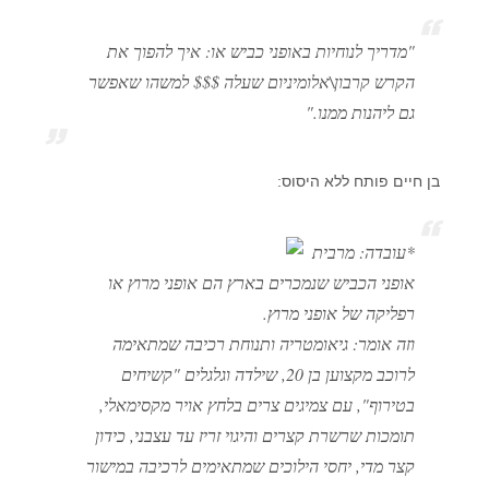
"מדריך לנוחיות באופני כביש או: איך להפוך את
הקרש קרבון\אלומיניום שעלה $$$ למשהו שאפשר
גם ליהנות ממנו."
בן חיים פותח ללא היסוס:
*עובדה: מרבית
אופני הכביש שנמכרים בארץ הם אופני מרוץ או
רפליקה של אופני מרוץ.
וזה אומר: גיאומטריה ותנוחת רכיבה שמתאימה
לרוכב מקצוען בן 20, שילדה וגלגלים "קשיחים
בטירוף", עם צמיגים צרים בלחץ אויר מקסימאלי,
תומכות שרשרת קצרים והיגוי זריז עד עצבני, כידון
קצר מדי, יחסי הילוכים שמתאימים לרכיבה במישור