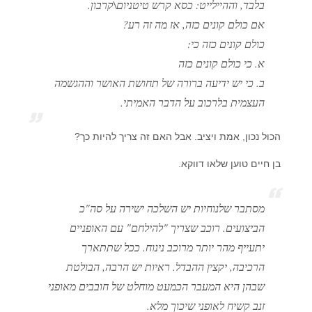
בלבד, וההיילייט: כסא קרש טיטניום\קרבון.
אם כולם קונים כזה, אז מה זה רע?
כולם קונים כזה כי:
א. כי כולם קונים כזה
ב. כי יש ידיעה ברורה של תחושת האושר וההגשמה
העצמית בלרכוב על הדבר האמיתי.
הכול נכון, אמת ויציב. אבל האם זה צריך להיות כך?
בן חיים טוען שלאו דווקא.
מסתבר שלנוחיות יש השלכה ישירה על סה"כ
הביצועים. רוכב שצריך "להילחם" עם האופניים
יתעייף מהר יותר מרוכב נינוח. ככל שתתארך
הרכיבה, יקצין ההבדל. ראיות יש הרבה, הבולטת
שבהן היא המעבר הכמעט מוחלט של חובבים מאופני
זנב קשיח לאופני שיכוך מלא.