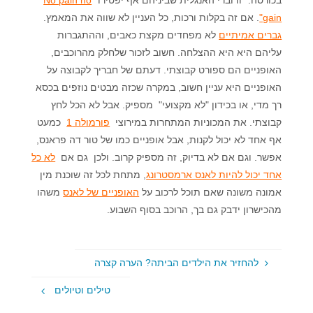
בכורסה." ודוברי האנגלית שביניהם אף יפטירו "
No pain no
gain"
. אם זה בקלות ורכות, כל העניין לא שווה את המאמץ.
גברים אמיתיים
לא מפחדים מקצת כאבים, וההתגברות
עליהם היא היא ההצלחה. חשוב לזכור שלחלק מהרוכבים,
האופניים הם ספורט קבוצתי. דעתם של חבריך לקבוצה על
האופניים היא עניין חשוב, במקרה שכזה מבטים נוזפים בכסא
רך מדי, או בכידון "לא מקצועי" מספיק. אבל לא הכל לחץ
קבוצתי. את המכוניות המתחרות במירוצי
פורמולה 1
כמעט
אף אחד לא יכול לקנות, אבל אופניים כמו של טור דה פראנס,
אפשר. וגם אם לא בדיוק, זה מספיק קרוב. ולכן גם אם
לא כל
אחד יכול להיות לאנס ארמסטרונג
, מתחת לכל זה שוכנת מין
אמונה משונה שאם תוכל לרכוב על
האופניים של לאנס
משהו
מהכישרון ידבק גם בך, הרוכב בסוף השבוע.
להחזיר את הילדים הביתה? הערה קצרה
טילים וטיולים