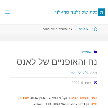
לגו
תוכן
ה
ב
ל
ו
ג
ש
ל
ג
ל
ע
ד
ס
ר
י
-
ל
ו
י
עמוד
אופניים
נח והאופניים של לאנס
ראשי
אופניים
נח והאופניים של לאנס
מאת
גלעד סרי-לוי
ינואר 9, 2009
בפורום אופני כביש
נתקלתי במאמר מצוין שכתב
עודד בן
חיים
. בן חיים עוסק בנושא כאוב, תרתי משמע: