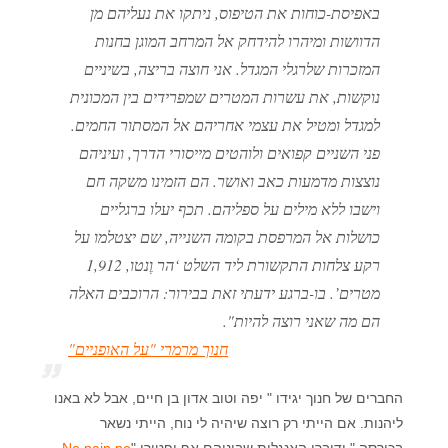
באפיסת-כוחות את הטיפוס, ניתקו את נעליהם מן
הדוושות ומיהרו להידחק אל המרחב המוגן בחנות
המזכרות שלרגלי המגדל. אני חוצה בריצה, בשיניים
נוקשות, את עשרות המטרים שמפרידים בין המכונית
למגדל ומטיל את עצמי אחריהם אל המסתור החמים.
פני השניים קפואים ולוהטים מייסורי הדרך, ועיניהם
נוצצות מדמעות כאב ואושר. הם הזמינו משקה חם
וישבו ללא מילים על ספליהם. תכף יעלו ברגליים
כושלות אל המרפסת בקומה השנייה, שם יצטלמו על
רקע צלחות התקשורת ליד השלט ‘הר וֶנטו, 1,912
מטרים’. בו-ברגע ידעתי זאת בבירור: הרוכבים האלה
הם מה שאני רוצה להיות".
חנוך מרמרי "על האופניים"
החברים של חנוך יגידו " יפה וטוב אדון בן חיים, אבל לא באנו
ליהנות. אם הייתי רק רוצה שיהיה לי נוח, הייתי נשאר