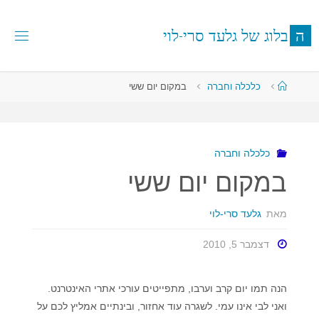
לגו
תוכן
ה
ב
ל
ו
ג
ש
ל
ג
ל
ע
ד
ס
ר
י
-
ל
ו
י
עמוד
כלכלה וחברה
במקום יום ששי
ראשי
כלכלה וחברה
במקום יום ששי
מאת
גלעד סרי-לוי
דצמבר 5, 2010
הנה תמו יום קרב וערבו, מתפייטים עורכי אתרי האינטרנט.
ואני לבי אינו עמי. לשגרה עוד אחזור, ובינתיים אמליץ לכם על