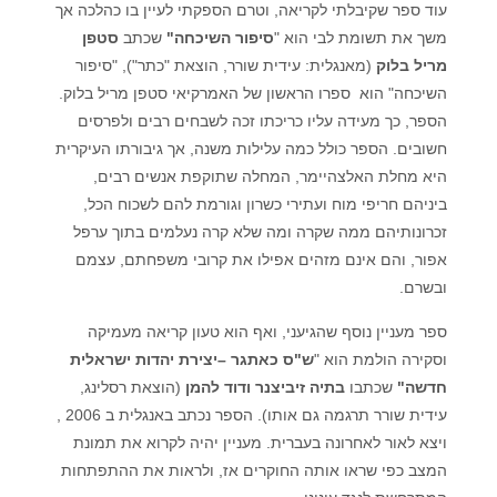
עוד ספר שקיבלתי לקריאה, וטרם הספקתי לעיין בו כהלכה אך
משך את תשומת לבי הוא "
סיפור השיכחה"
שכתב
סטפן
מריל בלוק
(מאנגלית: עידית שורר, הוצאת "כתר"), "סיפור
השיכחה" הוא ספרו הראשון של האמרקיאי סטפן מריל בלוק.
הספר, כך מעידה עליו כריכתו זכה לשבחים רבים ולפרסים
חשובים. הספר כולל כמה עלילות משנה, אך גיבורתו העיקרית
היא מחלת האלצהיימר, המחלה שתוקפת אנשים רבים,
ביניהם חריפי מוח ועתירי כשרון וגורמת להם לשכוח הכל,
זכרונותיהם ממה שקרה ומה שלא קרה נעלמים בתוך ערפל
אפור, והם אינם מזהים אפילו את קרובי משפחתם, עצמם
ובשרם.
ספר מעניין נוסף שהגיעני, ואף הוא טעון קריאה מעמיקה
וסקירה הולמת הוא "
ש"ס כאתגר –יצירת יהדות ישראלית
חדשה"
שכתבו
בתיה זיביצנר ודוד להמן
(הוצאת רסלינג,
עידית שורר תרגמה גם אותו). הספר נכתב באנגלית ב 2006 ,
ויצא לאור לאחרונה בעברית. מעניין יהיה לקרוא את תמונת
המצב כפי שראו אותה החוקרים אז, ולראות את ההתפתחות