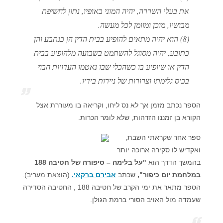
את בעלי השררה, יהיה המוני באופיו, נתון לחשיפת
מבושיו, מוכן ומזומן לכל מעשה.
(8) הוא יהיה מתאים להופיע בבית הדין הן כנתבע והן
כתובע, יהיה מסוגל להשתמט בשבועה מלהופיע בבית
הדין או שיופיע בו כשהכלי שבו נאטמו העדויות חבוי
בכיס גלימתו וצרורות של ניירות בידיו.
הספר נכתב מזמן אך לא נס ליחו, וקריאה בו מעוררת אצל
הקורא בן זמננו הזדהות, שלא לומר הכרות.
ספר אחר שקראתי השבת,
ואקדיש לו סקירה ארוכה יותר
בהמשך הדרך הוא
"על בלימה – סיפורה של חטיבה 188
במלחמת יום כיפור",
שכתב
אבירם ברקאי.
(הוצאת מעריב).
הספר מתאר את ימי הקרב של חטיבה 188 , החטיבה הסדירה
שעמדה מול האויב הסורי ברמת הגולן.