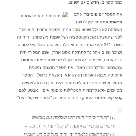
כמה ספרים, חדשים גם ישנים.
את הספר
"טיפוסים"
כתב
תיאופראסטוס
. אין לו שם
משפחה לא בגלל שהוא כוכב במה, הסיבה אחרת. הוא נולד
לפני שהמציאו את הקונספציה (של שמות משפחה). היה זה
בשנת 371 לפני הספירה. הוא נולד בארסוס שעל האי לסבוס
(שזכה שנים אחר כך לתהילה מסוג אחר). שמו המקורי היה
טירטאמוס, ואריסטו בעצמו נתן לו את שמו תיאופראסטוס,
שמשמעו "מדבר כמו האל". את הספר תרגמה מיוונית
והוסיפה מבוא והערות חנה כהנא. (הוצאת כרמל). הספר
מתאר אנשים מחיי הפוליס האתונאית. אין כוונתו לאנשים
מסוימים אלא לדמויות המכלילות טיפוסי אופי. אצטט לכם
קטע קצר מתוכו העוסק בטיפוס המכונה "הנעדר שיקול דעת":
(1) היעדר שיקול דעת הינו השלמה עם מעשים
ודיבורים מחפירים והנעדר שיקול דעת הריהו כזה –
(2) אשר ישבע כלאחר-יד, יהיה בעל שם רע, ישמיץ