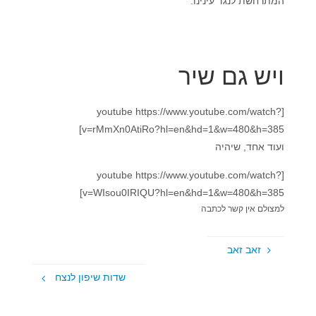
המתרחשת לנגד עינינו.
ויש גם שיר
[youtube https://www.youtube.com/watch?
v=rMmXn0AtiRo?hl=en&hd=1&w=480&h=385]
ועוד אחד, שיהיה
[youtube https://www.youtube.com/watch?
v=WIsou0IRIQU?hl=en&hd=1&w=480&h=385]
למצולם אין קשר לכתבה
זאב זאב
שדות שיפון לנצח