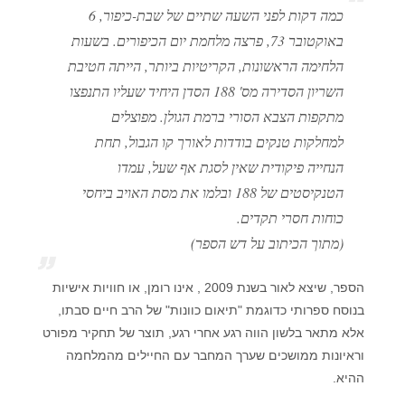
כמה דקות לפני השעה שתיים של שבת-כיפור, 6
באוקטובר 73, פרצה מלחמת יום הכיפורים. בשעות
הלחימה הראשונות, הקריטיות ביותר, הייתה חטיבת
השריון הסדירה מס' 188 הסדן היחיד שעליו התנפצו
מתקפות הצבא הסורי ברמת הגולן. מפוצלים
למחלקות טנקים בודדות לאורך קו הגבול, תחת
הנחייה פיקודית שאין לסגת אף שעל, עמדו
הטנקיסטים של 188 ובלמו את מסת האויב ביחסי
כוחות חסרי תקדים.
(מתוך הכיתוב על דש הספר)
הספר, שיצא לאור בשנת 2009 , אינו רומן, או חוויות אישיות
בנוסח ספרותי כדוגמת "תיאום כוונות" של הרב חיים סבתו,
אלא מתאר בלשון הווה רגע אחרי רגע, תוצר של תחקיר מפורט
וראיונות ממושכים שערך המחבר עם החיילים מהמלחמה
ההיא.