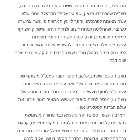
הברפלד, חברתו מבית הספר ששכרה אותו לעבודה בחברה,
סעדיה שטרננברג הגאון, שפוטר על ידי הברפלד אחרי שלא
עשה מאומה לפרנסתו, והפך ליועץ המרוויח פי עשר. גרושתו
לשעבר, שהחליטה לנסות לשוב ולחיות איתו, שישליק השותף
למזימותיו, וכמובן זרח, הסוס השחור הסובל מצניחת
עפעפיים. אלה מצידם מנסים להשפיע עליו להרגע, ולחזור
לחייו הקודמים כבטלן חסר מעש בחברת הייטק שאינה מייצרת
שום דבר.
נועם זיו, כפי שכתוב על גב הספר "עובד כמנכ"ל משותף של
חברת סטארט-אפ וירטואלי" ואת עשרים השנה האחרונות
עשה כ"פילוסוף תעשייתי"."כל הכבוד נוח", ספרו החדש של
נועם זיו, מנסה להיות סיפור משעשע המאיר באור אירוני את
עולם חברות הסטארט אפ.
למרבה הצער סצינת ההי טק היא כבר סחורה משומשת,
תיאורים על חברות שמוכרות חלומות במקום מוצרים, קראנו
כבר במדור הכלכלי. וסיפורים מצחיקים על עובדים בחדרונים
כבר כתב סקוט אדאמס, בסדרת הספרים שלו על דילברט.