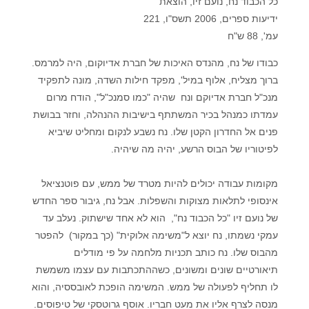
כל הכבוד נח, נועם זיו, הוצאת
ידיעות ספרים, 2006 תשס"ו, 221
עמ', 88 ש"ח
כבודו של נח, מהנדס האיכות של חברת אדיוקום, היה למרמס.
ברוך מצליח, אלוף במיל', מפקד חילות השדה, מונה לתפקיד
מנכ"ל חברת אדיוקם ונח שהיה "כמו סמנכ"ל", הודח מרום
עמדתו כמנהל בכיר המשתתף בישיבות ההנהלה, וחזר בבושת
פנים אל החדרון הקטן שלו. נח נשבע לנקום ומחליט שיביא
לפיטוריו של הבוס הרשע, יהיה מה שיהיה.
מקומות עבודה יכולים להיות מטרד של ממש, עם פוטנציאל
אינסופי לתלאות מצוקות והשפלות. אבל נח, גיבור ספר החדש
של נועם זיו "כל הכבוד נח", הוא לא אחד שישתוק. נעלב עד
עמקי נשמתו, נח יוצא ל"משימה אלוקית" (כך במקור) להפטר
מהבוס שלו. נח כותב תכניות מלחמה על פי מודלים
תיאורטיים שונים ומשונים, כשההתכתבות עם עצמו משמשת
לו תחליף לפעולה של ממש. המשימה הופכת לאובססיה, והוא
מנסה לצרף אליו את מעט חבריו. אוסף גרוטסקי של טיפוסים.