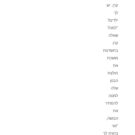
קרן, יש
לך
ילדים?
"למה?
שאלה
קרן
בחשדנות
מושכת
את
חולצת
הבטן
שלה
למטה
להסתיר
את
הבושה,
"אני
נראית לך