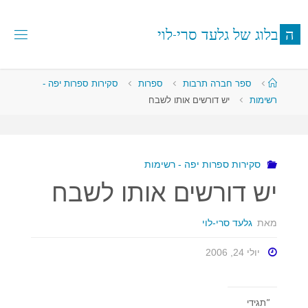
לגו
תוכן
ה
ב
ל
ו
ג
ש
ל
ג
ל
ע
ד
ס
ר
י
-
ל
ו
י
עמוד
ספר חברה תרבות
ספרות
סקירות ספרות יפה -
ראשי
רשימות
יש דורשים אותו לשבח
סקירות ספרות יפה - רשימות
יש דורשים אותו לשבח
מאת
גלעד סרי-לוי
יולי 24, 2006
"
תגידי