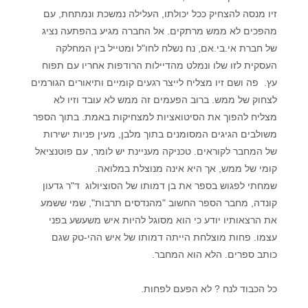
זיו מנסה להצחיק ככל יכולתו, העלילה נמשכת ונמתחת, עם
מהפכים לא ממש מרתקים. אל החברה מגיע בהפתעה נציג
של חברת אי.בי.אם, נח נשלח לחו"ל ומטייל בין המחלקה
העסקית לזו שלו ונמלט מהדיילות הרודפות אחריו עם תפוח
עץ. פה ושם זיו מצליח לייצר רגעים קומיים ותיאורים הגורמים
לצחוק של ממש. ברוב הפעמים זה ממש לא עובד וזיו לא
מצליח להפוך את הסיטואציות למצחיקות באמת. בתוך הספר
משולבים הגיגים המסומנים בתוך מלבן, מעין פניות ישירות
של המחבר לקוראים. טכניקה מעניינת יש לומר, עם פוטנציאל
קומי של ממש, אך היא אינה מנוצלת במלואה.
שמחתי לפגוש בספר את בן דמותו של הסוציולוג ד"ר גדעון
קונדה, מחבר הספר החשוב "מהנדסים תרבות", שמי ששמע
את הרצאותיו יודע כי הוא מסוגל להיות איש משעשע בפני
עצמו. פחות מוצלחת הייתה דמותו של איש ההי-טק שגם
כותב ספרים. הלא הוא המחבר.
כל הכבוד לנח ? לא הפעם לפחות.