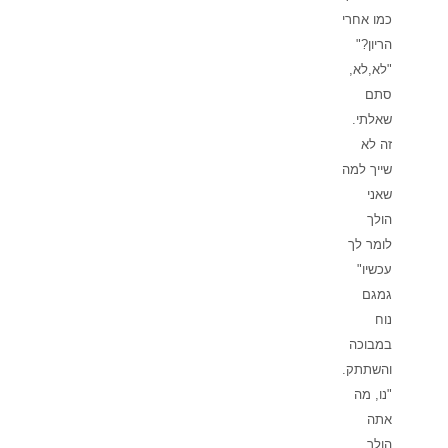
כמו אחרי
הריון?"
"לא,לא,
סתם
שאלתי.
זה לא
שייך למה
שאני
הולך
לומר לך
עכשיו"
גמגם
נוח
במבוכה
והשתתק.
"נו, מה
אתה
הולך