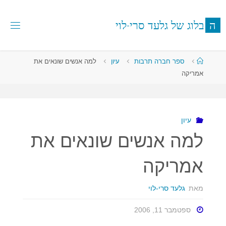
לגו
תוכן
ה
ב
ל
ו
ג
ש
ל
ג
ל
ע
ד
ס
ר
י
-
ל
ו
י
עמוד
ספר חברה תרבות
עיון
למה אנשים שונאים את
ראשי
אמריקה
עיון
למה אנשים שונאים את
אמריקה
מאת
גלעד סרי-לוי
ספטמבר 11, 2006