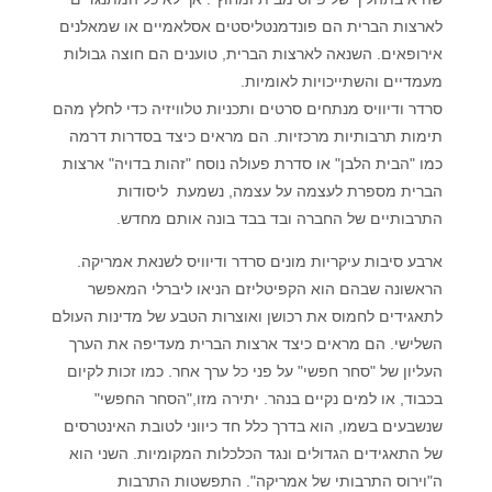
לארצות הברית הם פונדמנטליסטים אסלאמיים או שמאלנים
אירופאים. השנאה לארצות הברית, טוענים הם חוצה גבולות
מעמדיים והשתייכויות לאומיות.
סרדר ודיוויס מנתחים סרטים ותכניות טלוויזיה כדי לחלץ מהם
תימות תרבותיות מרכזיות. הם מראים כיצד בסדרות דרמה
כמו "הבית הלבן" או סדרת פעולה נוסח "זהות בדויה" ארצות
הברית מספרת לעצמה על עצמה, נשמעת ליסודות
התרבותיים של החברה ובד בבד בונה אותם מחדש.
ארבע סיבות עיקריות מונים סרדר ודיוויס לשנאת אמריקה.
הראשונה שבהם הוא הקפיטליזם הניאו ליברלי המאפשר
לתאגידים לחמוס את רכושן ואוצרות הטבע של מדינות העולם
השלישי. הם מראים כיצד ארצות הברית מעדיפה את הערך
העליון של "סחר חפשי" על פני כל ערך אחר. כמו זכות לקיום
בכבוד, או למים נקיים בנהר. יתירה מזו,"הסחר החפשי"
שנשבעים בשמו, הוא בדרך כלל חד כיווני לטובת האינטרסים
של התאגידים הגדולים ונגד הכלכלות המקומיות. השני הוא
ה"וירוס התרבותי של אמריקה". התפשטות התרבות