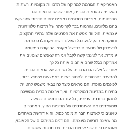
האמריקאית הגורמת למחיקה של תרבויות מקומיות. רשתות
הטלוויזיה בארצות הברית, אחרי שכיסו הוצאותיהם
מפרסומות, מוכרות בסכומים נמוכים יחסית סדרות שהושקעו
בהם מליונים, וגורמות בכך לקריסתה של תרבות טלוויזיונית
עצמאית. הוליווד מפיצה את הסרטים שלה עתירי התקציב,
וחונקת את הקולנוע בכל העולם. רשת מקדונלדס גורמת
לדעיכתן של מסעדות בבישול מקומי. הביקורת במקומה
עומדת, אך לטעמי קשה לקבל אמירה שאנשים שונאים את
אמריקה בגלל שהם אוהבים אותה כל כך.
אחרי כל אלה הם מדברים על נטייתה של ארצות הברית
להתערב בסכסוכים ולפתור בעיות באמצעות שימוש בכוח,
לפעמים מופרז. הם מראים כיצד כח צבאי משמש להטיית
בחירות במדינות דמוקרטיות, ואיך ארצות הברית ממשיכה
לתמוך ברודנים עריצים, כל עוד הם נתפסים ככאלה
שמשרתים את האינטרסים של מדיניות החוץ. המחברים
טוענים כי לארצות הברית מוסר כפול, והיא דורשת מאחרים
מה שאינה דורשת מעצמה. הם דנים במיתוסים של הקאובוי,
ואומרים כי תושבי ארצות הברית יצרו תרבות שסוגדת