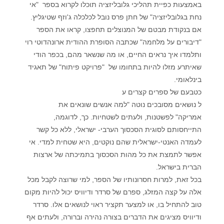
באמצעות כפיית תהליכי גלובליזציה תוכלו לקרוא בספר "אי
נחת בגלובליזציה" של חתן פרס נובל לכלכלה ג'וזף שטיגליץ.
אם בנקודת מבטם של המנוצלים תחפצו, קראו את הספר
"דיבורים על מלחמה" שכתבה הסופרת ההודית ארונהדוטי רוי
ותלמדו איך נראים החיים, או מה שנשאר מהם, בכפר הודי
שאיתרע מזלו להיות בתחומו של "פרויקט פיתוח" של תאגיד
בינלאומי.
כטבעם של ספרים קצרים ע
ל נושאים מסובכים נוטה "למה אנשים שונאים את
אמריקה" לפשטנות, ולעתים לשטחיות. כך, לדוגמה,
התייחסותם לסוגית הסכסוך הערבי- ישראלי, ללא כל קשר
לעמדה האנטי-ישראלית שהם נוקטים, היא שטחית למדי. אי
אפשר לתמצת את כל מהות הסכסוך בתמיכתה של ארצות
הברית בישראל.
בכל זאת, למרות חסרונותיו של הספר, למי שרוצה לקבל מכל
אלה על קצה המזלג, ספרם של סרדר ודיוויס יכול להיות מקום
טוב להתחיל בו, או למצער תקציר ראוי לנושאים אלו. סרדר
ודיוויס מציגים את הדברים בצורה נהירה וברורה, ולעתים אף