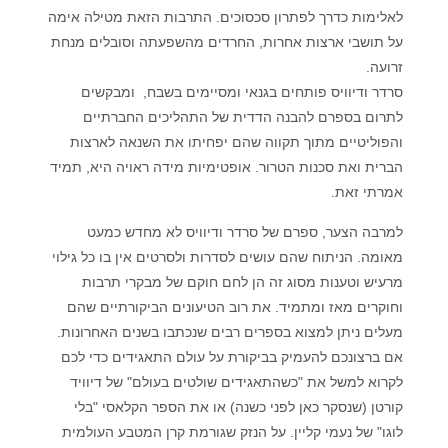
לאלימות כדרך לפתרון סכסוכים. התרבות הזאת מטילה אימה
על תושבי ארצות אחרות, החרדים מהשפעתה וסובלים מנחת
זרועה.
סרדר ודיוויס פותחים בגנאי ומסיימים בשבח, ומבקשים
לתרום בספרם להבנה הדדית של התהליכים החברתיים
והפוליטיים מתוך תקווה שהם יפחיתו את השנאה לארצות
הברית ואת סכנות הטרור. אופטימיות מידה ראויה היא, תמיד
אמרתי זאת.
למרבה הצער, ספרם של סרדר ודיוויס לא מחדש כמעט
מאומה. הניתוח שהם עושים לסדרות ולסרטים אין בו כל גילוי
מרעיש וטענות מסוג זה הן לחם חוקם של מבקרי תרבות
וחוקרים מאז ומתמיד. את רוב הטיעונים הביקורתיים שהם
מעלים ניתן למצוא בספרים רבים שנכתבו בשנים האחרונות.
אם ברצונכם להעמיק בביקורת על עולם התאגידים כדי לכם
לקרוא למשל את "כשהתאגידים שולטים בעולם" של דיוויד
קורטן (שנסקר כאן לפני כשנה) או את הספר הקלאסי "בלי
לוגו" של נעמי קליין. על הנזק שגורמת קרן המטבע העולמית