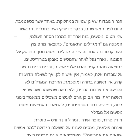
הנה העובדות שאינן שנויות במחלוקת: באחד עשר בספטמבר,
היום לפני חמש שנים, בבקר ניו יורקי רגיל בתכלית, התנגשו
שני מטוסי נוסעים, בזה אחר זה ב
מרכז הסחר העולמי,
המכונה גם "המגדלים התאומים". כתוצאה מהפיצוץ
העז, קרסו בזה אחר זה שני המגדלים. מטוס נוסף התרסק על
הפנטגון, ואחר נפל לאחר שהנוסעים נאבקו בטרוריסטים.
כתוצאה מההתקפה נהרגו אלפי אנשים, ורבים רבים נפצעו.
על עובדות אלה, כאמור, אין איש חולק. אך לשאלה מדוע זה
קרה, אין תשובה ברורה ומוסכמת. החרבת המגדלים לא
הכניעה את ארצות הברית, ולא נראה שמישהו חשב שהיא
תעשה זאת. מה אם כן גורם לאנשים משכילים ממעמד בינוני
גבוה, כפי שהיו רוב הטרוריסטים, להתאבד באמצעות מטוס
נוסעים אל מגדל?
זיודין סרדר, סופר ושדרן, ומריל ווין דיוויס – סופרת
ואנתרופולוגית, מנסים לענות על השאלה הגדולה "למה אנשים
שונאים את אמריקה?". האמריקאים אינם מבינים כיצד