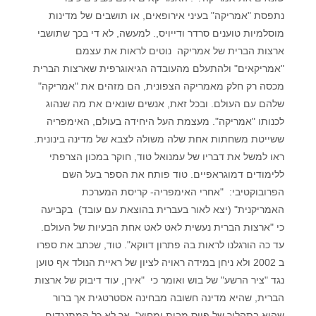
נתפסת "אמריקה" בעיני אירופאים, או תושבים של מדינות
מוסלמיות טוענים סרדר ודייויס,. למעשה, לא די בכך שתושבי
ארצות הברית של אמריקה נוטים לראות את עצמם
"אמריקאים" ולהתעלם מהעובדה הגיאוגרפית שארצות הברית
מכסה רק חלק מאמריקה הצפונית, הם מזהים את "אמריקה"
שלהם עם העולם. ובכל זאת, אנשים שונאים את מה שנהוג
לכנותו "אמריקה". מעצמת העל היחידה בעולם, האימפריה
ששייטת משחתות אחת שלה משולה לצבא של מדינה בינונית.
ראו למשל את דבריו של עמנואל טוד, חוקר במכון הצרפתי
ללימודים דמוגראפיים. טוד פותח את הספר בעל השם
הפרובוקטיבי: "אחרי האימפריה- קריסת המערכת
האמריקנית" (יצא לאור בעברית בהוצאת עם עובד) בקביעה
כי "ארצות הברית נעשית לאט לאט אחת הבעיות של העולם.
עד כה הורגלנו לראות בה פתרון דווקא". טוד, שכתב את ספרו
ב 2002 ולא ניחן במידה ראויה לציון של ראיית הנולד אף טוען
נגד "ציר הרשע" של בוש ואומר כי "אירן, עוד דיבוק של ארצות
הברית, שהיא מדינה חשובה מבחינה אסטרטגית אך ברור
שהיא בתהליך של פיוס מבית ומחוץ". אך לא כל המתנגדים