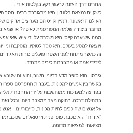
אחרים דרך האזנה לרעשי רקע בקלטות אודיו.
כשקייס נמצאת בלונדון, היא מתגוררת בביתו חסר העי
העולם הראשונה. דמיין וקייס הם מעריצים אדוקים
מדובר ביצירה שלמה המפורסמת לאיטה? או שמא בת
ממה ששיערה קייס. היא נשכרת על ידי איש שאי אפשר
ויוצאת למסע בעולם. היא טסה לטוקיו, מוסקבה וניו י
זה כאשר מתחת לפני השטח פועלים כוחות תאגידיים המ
לידידי אמת או מתבררות כיריב מתחזה.
גיבסון הוא סופר מדע בדיוני חשוב, והוא זה שטבע א
בקשר בין אנשים למכונות. בעברית התפרסם ספרו הק
בפריצה למערכות ממוחשבות על ידי התחברות אליהן 
בתחילת דרכה. רחוקה מאד ממצבה היום. ובכל זאת ה
על אנשים שהופכים להיות מכונות, סייבורגים – אנ
"אידורו" היא כוכבת פופ יפנית וירטואלית, שכוכב זמ
מציאותי למציאות מדומה.