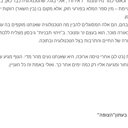
 וכאוטי כמו "נוירומנסר" ו"אידורו", אולי בגלל שהטכנולוגיה כבר כאן, בס
מת – מין ספר המלא בפורעי חוק, אלא מקום בו (בין השאר) רווקות יה
ון.
בהם, הם אלה המסוגלים להבין מה הטכנולוגיה שאנחנו מוקפים בה ע
ורה מוכר, הוא בעצם זר ומנוכר. ב"זיהוי תבניות" גיבסון מצליח ללכוד
ה של החיים והתרבות בצל הטכנולוגיה ובתוכה.
ג'ט לג) אחרי טיסה ארוכה, היא שאנחנו נעים מהר מדי. הגוף מגיע ע
מגיעה אליו רק כמה ימים אחר כך. ואולי באמת זה כל העניין.
בעתון"הצופה"