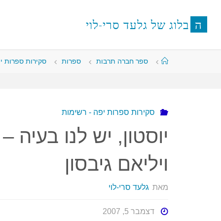
לגו
תוכן
ה
ב
ל
ו
ג
ש
ל
ג
ל
ע
ד
ס
ר
י
-
ל
ו
י
עמוד
ספר חברה תרבות
ספרות
סקירות ספרות י
ראשי
סקירות ספרות יפה - רשימות
יוסטון, יש לנו בעיה 
ויליאם גיבסון
מאת
גלעד סרי-לוי
דצמבר 5, 2007