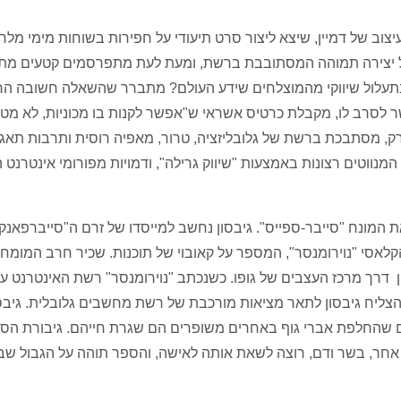
צוב של דמיין, שיצא ליצור סרט תיעודי על חפירות בשוחות מימי מל
 של יצירה תמוהה המסתובבת ברשת, ומעת לעת מתפרסמים קטעים מת
עלול שיווקי מהמוצלחים שידע העולם? מתברר שהשאלה חשובה הר
 לסרב לו, מקבלת כרטיס אשראי ש"אפשר לקנות בו מכוניות, לא מטו
ורק, מסתבכת ברשת של גלובליזציה, טרור, מאפיה רוסית ותרבות תאגי
נווטים רצונות באמצעות "שיווק גרילה", ודמויות מפורומי אינטרנט ה
ת המונח "סייבר-ספייס". גיבסון נחשב למייסדו של זרם ה"סייברפאנק
לאסי "נוירומנסר", המספר על קאובוי של תוכנות. שכיר חרב המומח
דרך מרכז העצבים של גופו. כשנכתב "נוירומנסר" רשת האינטרנט עו
צליח גיבסון לתאר מציאות מורכבת של רשת מחשבים גלובלית. גיבסו
שים שהחלפת אברי גוף באחרים משופרים הם שגרת חייהם. גיבורת הס
ר אחר, בשר ודם, רוצה לשאת אותה לאישה, והספר תוהה על הגבול שבין