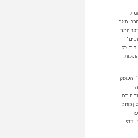
חמת
וכה. האם
בה יותר
סים"
דית. כל
ופכות
", העוסק
ה
ד היתה
ן כותב
פר
 דמיון