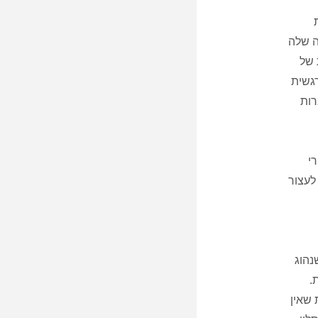
ה שלה
 של
רגשית
רות
י
לעצור
נהוג
ת.
 שאין