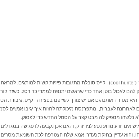
קייס פולארד, בתו של מרגל בדימוס היא ציידת 'קולים' (cool hunter) . קייס סובלת מתגובות פיזיות קשות למותגים.
ק להם לאכול בוטן אחד כדי שראשם יתנפח לממדי כדורסל. כשזה קורה
יא מסירה אותם גם אם יש צורך לשייפם בפצירה. קייט, גיבורת הספר
ל ויליאם גיבסון , שיצא לאור ב 2003 ותורגם לאחרונה לעברית,. מתפרנסת מיכולתה לחזות איך יגיבו אנשים
ופלא כלשהו מספיק לה מבט קצר על הסמל החדש כדי לפסוק.
–של קייס נעלם בבוקר ה11 לספטמבר 2001. איש אינו יודע מדוע נסע לניו יורק, והאם אכן נקבעה לו פגישה במגדלים
חו, והוא עדיין בחזקת נעדר. אמא שלה הצטרפה לכת השומעת מסרים 