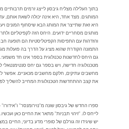
בתוך העלילה מצליח גיבסון לייצג זרמים תרבותיים מ
המותגים. מצד אחד, היא אינה יכולה לשאת אותם, עד
היא זאת שתייצר את המותג הבא שיסחוף המונים ויענ
מותגים מסחריים ידועים. היחס הזה לקפיטליזם ולתרב
והזדהות עם התפיסות הקפיטליסטיות הם תופעה חברתי
התמונה הקודרת שהוא מציג על הדרך בה פועלות מגמו
גם היחס לחדשנות טכנולוגית בספר אינו חד משמעי. ש
מטכנולוגיה חדישה, ויש בספר גם יחס סנטימנטאלי ל
מחשבים עתיקים, חלקם מחשבים מכאניים. אפשר לרא
את קצב ההתחדשות הטכנולוגית המחייב להשליך לפח 
ספרו החדש של גיבסון שונה מ"נוירומנסר" ו"אידורו"
לייחס לו. "זיהוי תבניות" מתאר את החיים כאן ועכשי
יש שיגידו זה גורלם של סופרי מדע בדיוני, החיים 