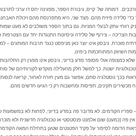
ורכבים. דמותה של קייס, גיבורת הספר, מפגינה יחס דו ערכי לתרבות
 כדי סלידה פיזית מהם. מצד שני, היא מתפרנסת מהם ויכולת האבחנ
יק רווחי עתק לבעלי המניות. גם בתוך הספר משולבים לא מעט שמות
ות הצריכה – צירוף של סלידה וניסיונות התנגדות יחד עם הצטרפות 
ת מוכרת. גיבסון אינו יוצר כאן מניפסט כנגד תרבות המותגים – למ
ת השיווק המתוחכמות בימינו.
לא כמצופה אולי מסופר מדע בדיוני, גיבסון אינו מפגין רק התלהבות
טכנולוגיות ישנות. כך למשל חלק מהעלילה מוקדש לקורותיהם של סוחר
ות בכך נוסטלגיה סתם, אפשר גם מעין חזרה לאחור, קריאה לנסות 
מכשירים תקינים, תפיסות ומחשבות רק כי הגיעו חדשים מהם.
 – ספריו הקודמים. לא מדובר פה במדע בדיוני, לפחות לא במשמעות ש
ו. אין פה (כמעט) שום אלמנט פנסטסטי או טכנולוגיה חדשנית ולא מוכר
במציאות הדומה לסיפור על פקיד הפטנטים שטען בתחילת המאה הקודמת