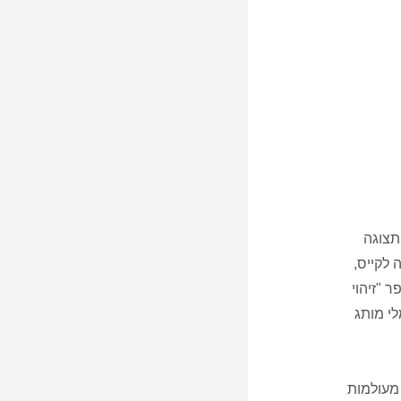
 למראה תצוגה
 לקייס,
 "זיהוי
 לסמלי מותג
מעולמות