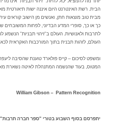
יותר מה להמציא. יכול להיות. "זיהוי תבניות" אינו מריר
הבית. רשת האינטרנט היום איננה ישות תיאורטית מאיי
מבית טוב מוצאות חתן, ואנשים מן הישוב קוראים עית
כך או כך, סופרי המדע הבדיוני, לפחות המשובחים ש
לתרבות ולאנושיות. העולם ב"זיהוי תבניות" הנשמע לכא
העולם, לזהות תבנית בתוך המורכבות האקראית לכאור
ומשפט לסיכום – קייס פולארד טוענת שהסיבה ליעפת (
המטוס, בעוד שהנשמה המתנהלת לאיטה נשארת מאחור ו
William Gibson – Pattern Recognition
יתפרסם בסוף השבוע בטורי "ספר חברה תרבות" 