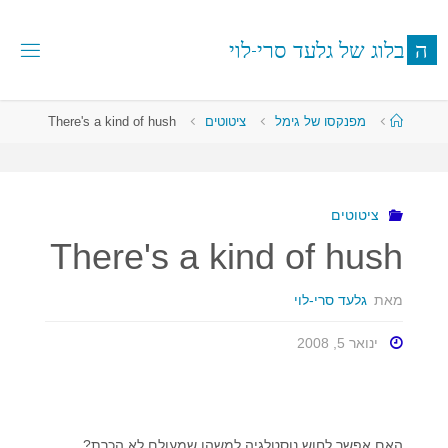
לגו
תוכן
ה
ב
ל
ו
ג
ש
ל
ג
ל
ע
ד
ס
ר
י
-
ל
ו
י
עמוד
מפנקסו של גימל
ציטוטים
There's a kind of hush
ראשי
ציטוטים
There's a kind of hush
מאת
גלעד סרי-לוי
ינואר 5, 2008
האם אפשר לחוש נוסטלגיה למשהו שמעולם לא הכרת?