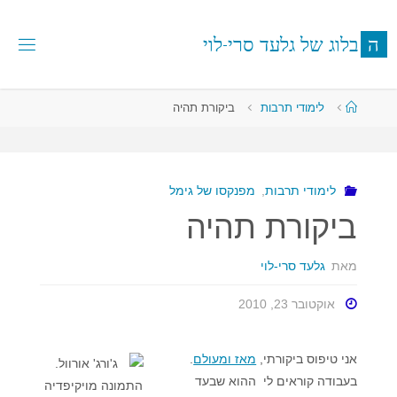
לגו
תוכן
ה
ב
ל
ו
ג
ש
ל
ג
ל
ע
ד
ס
ר
י
-
ל
ו
י
עמוד
לימודי תרבות
ביקורת תהיה
ראשי
לימודי תרבות
,
מפנקסו של גימל
ביקורת תהיה
מאת
גלעד סרי-לוי
אוקטובר 23, 2010
אני טיפוס ביקורתי,
מאז ומעולם
.
בעבודה קוראים לי ההוא שבעד