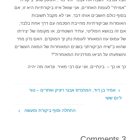
"אמיתי" לעומת האחרים, אני שואל איזו ביקורתיות היא זו, אם
בסוף כולם חושבים אותו דבר. אני לא מקבל תשובות
האומרות שביקורתיות מחייבת הסכמה עם דרך אחת בלבד,
אם זה בנושא הפוליטי, עתיד השטחים, או מקומה של יצירתו
של עמוס עוז המאוחר לעומת נתן זך המוקדם. האם נדון מתי
שהוא ב"שיח הביקורתני בשנים המאוחרות של המאה העשרים
והשפעתו על הניאו מודרניות המאוחרת"?
כך או כך – בינתיים, אני עם רבי מאיר. ונראה מה יהיה.
אמיר בן דוד, המהנדס אבנר רזניק ואחרים – טור
ליום ששי
התחלה וסוף ביקורת ומעשה
3 Comments