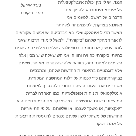
הנגד. יש לי מין יכולת אינטלקטואלית
ג'ורג' אורוול.
של איפכא מיסתברא. להפוך את
בחור ביקורתי.
הדברים על ראשם. לפעמים אני
משוכנע בצדקתי, לפעמים זה לא יותר
מאשר תרגיל אינטלקטואלי. באוניברסיטה יש אנשים שקוראים
לז'אנר המחקר שלהם "ביקורתי". למשל לימודי תרבות שאני
לומד עכשיו, או תחומים בסוציולוגיה שלמדתי לפני כמה שנים.
בהיותי ביקורתי כהוויה וחוויה אני חש שאלה שיש מבין אלה
השייכים למחנה הזה, בוודאי אלה שהצטרפו מאוחר, שאינם
אלא דוגמטיים בתיאוריות החדשות שלהם, ומתכסים
בביקורתיותם כדי לכסות על דלות המחשבה המקורית.
מסתירים את העובדה שהם בוחרים להצטרף לאופנות
אינטלקטואליות נוחות ופופולאריות. כמו האהדה לברית
המועצות בשנות החמישים, מי שמבקר את הביקורתיים הוא
ריאקציונר, או משקר לעצמו, או שלשתם. על פי התיאוריות
החדשות של משחקי לשון שאינם נכנעים לדוגמטיות הדכאנית
של אמת ושקר.
אבל גם בלי לשבח את עצמי יותר מדי, ולטעון שאני ביקורתי