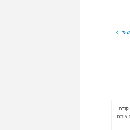
 ששי
ה קודם.
ם אותם