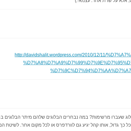
, אלא על שרת אחר. עצמאי.)
http://davidshalit.wordpress.com/2010/12/11/
%D7%A8%D7%A9%D7%99%D7%9E%D7%95%D
%D7%9C%D7%94%D7%AA%D7%A7%
ם בלוג שעברו מרשימות? במה נבחרים הבלוגים שלהם מיתר הבלוגים 
 כל כך גדול, אותו קהל יגיע גם לוורדפרס או לכל מקום אחר. לשיטת המ