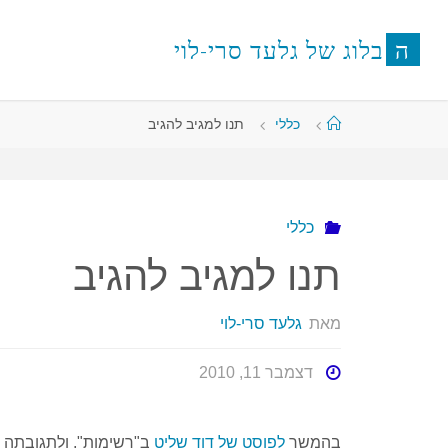
לגו
תוכן
ה
ב
ל
ו
ג
ש
ל
ג
ל
ע
ד
ס
ר
י
-
ל
ו
י
עמוד
כללי
תנו למגיב להגיב
ראשי
כללי
תנו למגיב להגיב
מאת
גלעד סרי-לוי
דצמבר 11, 2010
בהמשך
לפוסט של דוד שליט
ב"רשימות", ולתגובתה ש