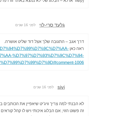
(קשור או לא – הבלוג שלי לא נמצא באתר וורדפרס
גלעד סרי-לוי
לפני 16 שנים
דרך אגב – התגובה שלך אצל דוד שליט אושרה.
ראה כאן
%D7%A7%D7%94%D7%99%D7%9C%D7%AA-
7%AA-%D7%97%D7%93%D7%9C%D7%94-
D7%99%D7%99%D7%9D/#comment-1006
sivi
לפני 16 שנים
לא הבנתי למה צריך וויג'יט שיאפיין את הכותבי
זה פשוט הזוי, אם הבלוג איכותי ויש לו קהל קוראים