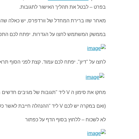
בפרט – לבטל את תהליך האישור לתגובות.
מאחר שזו ברירת המחדל של וורדפרס, יש כאלה שהש
בממשק המשתמש לחצו על הגדרות. יפתח לכם התפר
לחצו על "דיון". יפתח לכם עמוד. קצת לפני הסוף תר
מחקו את סימון ה V ליד "תגובות של מגיבים חדשים חייבות לעבור את אישור ההנהלה". זאת על ידי לחיצה עליו.
(ואם במקרה יש לכם V ליד "ההנהלה חייבת לאשר כל תגובה" מחקו גם אותו).
לא לשכוח – ללחוץ בסוף הדף על כפתור