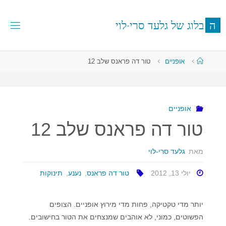
לגו
תוכן
ה
ב
ל
ו
ג
ש
ל
ג
ל
ע
ד
ס
ר
י
-
ל
ו
י
עמוד
אופניים
טור דה פראנס שלב 12
ראשי
אופניים
טור דה פראנס שלב 12
מאת
גלעד סרי-לוי
יולי 13, 2012
טור דה פראנס
,
נענע
,
תינוקות
יותר מדי טקטיקה, פחות מדי מירוץ אופניים. הצופים
הפשוטים, כמוני, לא אוהבים שמנצחים את הטור בחישובים.