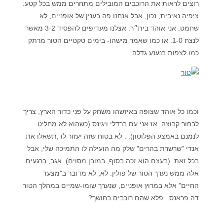
רוצים לראות את הרוכבים המובילים מתחרים ממש בכל קטע.
ציפיה נאיבית, נכון, אבל אנחנו פה בענין של אופניים, לא
שחמט. אני אוהד בית״ר. אצלנו מעדיפים להפסיד 3-2 מאשר
לנצח 1-0. או כמו שאמר מישהו- בימים טקטיים הטור מרתק
כמו לצפות בנענע גדלה.
וכמו כל אוהד שצופה באיזשהו משחק על פני כדור הארץ, צריך
לבחור קבוצה. אז אני עם ברדלי ויגינס (כשהוא לא מחליט
לנמנם באמצע הפלוטון). . לא בטוח שזה יעזור לו ,תשאלו את
אנדי "שרשרת בהרים" שלק מה הועילה לו התמיכה שלי, אבל
בכל זאת. (בעצם הוא זכה בסוף, במובן מסוים). אגב, ברגעים
אלה ממש נערך הטור של פולין. לא, לא מדובר ב"מצעד
החיים" אלא במרוץ אופניים, שנערך שומו-שמיים במהלך הטור
דה פראנס. פלא שהם רוכבים בחושך?