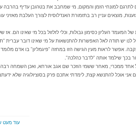
לתרגם למונחי הזמן והמקום, מי שמחבב את בטהובן עדיף בהרבה על 
נות, מוצאים עניין רב בתזמורת האנדלוסית לצורך העלבת מאזיני עו
ל המעמד העליון כסימון גבולות, וכלי לזלזול בכל מי שאינו הם. אז ש
 לנו יש תודה לאל האפשרות להתנשאות על מי שאינו דובר עברית "תק
בה. אפשר לראות מעין הגישה הזו במחזה "פיגמליון" בו אדם מלומד
ר בכך שילמד אותה "לדבר כהלכה".
אצל אחד ממכרי, מאחר ששמי הוזכר שם אגב אורחא, ואכן השמחה רבה. 
גם אני אוכל להתנשא קצת, לימדתי אתכם פרק בסוציולוגיה שלא ידעתם
עוד מעט 