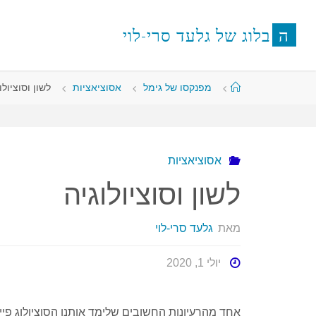
לגו
תוכן
ה
ב
ל
ו
ג
ש
ל
ג
ל
ע
ד
ס
ר
י
-
ל
ו
י
עמוד
מפנקסו של גימל
אסוציאציות
לשון וסוציולו
ראשי
אסוציאציות
לשון וסוציולוגיה
מאת
גלעד סרי-לוי
יולי 1, 2020
אחד מהרעיונות החשובים שלימד אותנו הסוציולוג פיי