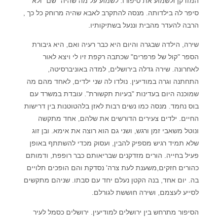
המזדקן ולשמוע את סיפורו. לשמוע על מה שהיה "שם" ולא
סיפר לה בילדותה. מנסה להתקרב לאבא שהיה מרוחק כל כך ,
הרבה להעדר מהבית וננעל בשתיקותיו.
שירה, הילדה שבגרה והיום היא כבר רעיה ואם, היא גיבורת
הספר "קול של פרפרים" שכתבה רקפת זיו לי ויצא לאור
לאחרונה. שירה גדלה בירושלים, למדה באוניברסיטה,
התחתנה וגרה במודיעין. נולדו לה שני ילדים, לאחד מהם מה
שמוכנה היום בעדינות "בעיות תקשורת". עובדת במשרד עם
בוס נחמד. מנסה כמו נשים רבות לאזן בלהטוטנות בין דרישות
החיים. ילדים צעירים הדורשים את שלהם, אחד מתקשה
ונוטל משאבי זמן ורגש, ושני גם הוא רוצה את אימא. ובן זוג
שלא תמיד רגיש מספיק להבין, ועסוק מכדי להשתתף באופן
פעיל בחייה. הורים מזדקנים שבריאותם כבר רופפת, ודמותם
כהורים חזקים,משענת לעת צרה' נסדקת והם הופכים תלויים
בה. יום אחד, בנה הקטן נעלם יחד עם סבתו. שניהם מתקשים
לסייע לעצמם, ושירה חוששת לגורלם.
הסיפור מתרחש בין ירושלים למודיעין. ירושלים כסמל לעיר