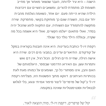
הישנה – היא עיר ילדותה, העבר שנשאר מאחור אך מחייב
תשומת לב מתמדת להורים, ומשאבים רגשיים עם זיכרונות
הילדה שהיא הייתה פעם. יום אחד, כשאמה נעלמת מהבית
יחד עם בנה, השגרה שגם כך מוחזקת בקושי, מתפרקת. שירה
מתקשה להתמודד עם רגשותיה, עם התקווה לרגע שהכול יהיה
בסדר, ואולי פתאום ייעלמו הקשיים, ואולי היא אשמה בכל מה
שקרה, ובגללה הילד נולד כפי שנולד.
רקפת זיו לי כותבת בעדינות. היא אינה חובטת בקוראיה במקל
על קודקודם. התיאורים עדינים, במבעי מים רכים. שירה היא
אישה רגילה, שחייה חיים רגילים. הכול רגיל, אין דם ואש
ותמרות עשן. גם האירוע הדרמטי שבספר, היעלמותם של
האם והבן, אינו מסתורי כל כך, ושומעים על כמותו מעת לעת
בכותרות העיתונים. דווקא מתוך הפשטות הזו, מצליחה רקפת
זיו לי ב"קול של פרפרים" ליצור סיפור אמיתי ונוגע, בלי לגלוש
לבנאליות וסנטימנטליות שאינה במקומה.
קול של פרפרים, רקפת זיו-לי, מודן הוצאה לאור,