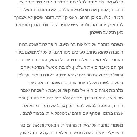
בבלוג שלי אני מנסה לחלץ מתוך ספרים את אמירותיהם על
החברה, לבחון את הפוליטיקה שלהם. לא במובנה המפלגתי
המידי, אלא במובן הרחב, העמוק יותר. דומה שכאן לא אצטרך
להתאמץ יותר מדי ולומר שיש לספר הזה כוונת מכוון פוליטית.
כאן הכל על השלחן.
משמרי כותבת על מציאות בה מיעוט הופך לרוב שולט בכוח
העובדה שהוא מחויב לערכים מסוימים, ופועל למימושם בעוד
האחרים לא מציגים אלטרנטיבה של ממש, הגותית ופוליטית.
וכך הם מאבדים את השלטון, לטובת ממשל שמדכא אותם
ופועל בדרך שהם סבורים שהיא מזיקה באורח קיצוני, אך לא
פועלים לשנות ולכל היותר עוזבים. משמרי מראה כיצד
מלחמת אזרחים היא אלימות קשה וכואבת (ולשבחה יאמר
שהיא עושה זאת בדרך מתונה ללא תיאורים מפורטים ) ואיך
היחיד, המנסה לפעול למען רעיון גדול לא תמיד מוצא את
עצמו בתוכו, ונסחף עם הזרם שמטלטל אותו בניגוד לרצונו.
משמרי כותבת על שאלות מהותיות, המעסיקות את הציבור
הישראלי בימים האלה ממש, היא לא הרחיקה עדותה לארץ