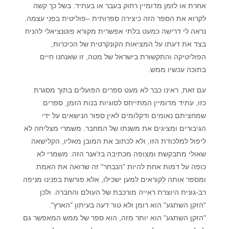
אחרת או לזמן מדומיין רחוק בעבר או בעתיד. בשל כך קשה
לקרוא את הספר הזה כיצירה ספרותית –פוליטית בפני עצמה.
נראה לי דרישה כמעט בלתי אפשרית מקורא פוטנציאלי להניח
בצד את דעתו על המציאות הקונקרטית של הכיכרות,
הפוליטיקה והתקשורת בישראל של מטה, זו שאנחנו חיים
בתוכה עכשיו ממש.
עם זאת, ראינו כבר לא מעט ספרים הפועלים בתוך מסגרת
כזו, עתיד מדומיין המתייחס לסוגיות בנות הזמן, ספרים
שמחציתם נאומים ודקלומים לאין ספור הנישאים על ידי
הגיבורים ומציגים את משנתו של המחבר. משמרי מצליחה לא
ליפול למלכודת הזו, ולא לכתוב את המובן מאליו, הקלישאה
שאולי מתבקשת ומצופה מכתיבה בז'אנר הזה. משמרי לא
כופה על דמות אחת להיות "הנבחר" זה שרואה את האמת
ומספר אותה לקוראים למען ישכילו, אלא פורשת בפנינו מניפה
רב-גונית היוצרת ראייה מורכבת של העולם והחברה. ולכן
"הזקן השתגע" הוא רומן ולא טור דעה בעיתון "הארץ".
"הזקן השתגע" הוא יותר מזה, הוא ספר של ממש המאפשר גם