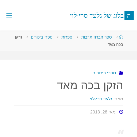
לגו
תוכן
ה
ב
ל
ו
ג
ש
ל
ג
ל
ע
ד
ס
ר
י
-
ל
ו
י
עמוד
ספר חברה תרבות
ספרות
ספרי ביכורים
הזקן
ראשי
בכה מאד
ספרי ביכורים
הזקן בכה מאד
מאת
גלעד סרי-לוי
מאי 28, 2013