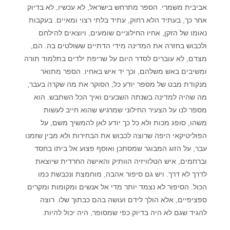
אביבית משמרי. הספר מתרחש בישראל, לא עכשיו, לא בדיוק
אחר כך, בעתיד הלא רחוק, עתיד בלתי רצוי ומאיים. בעקבות
נאומו של הזקן, אחיו החילוניים שומעים, ויוצאים להילחם
ולכבוש בחזרה את המדינה מידי הדתיים ששולטים בה. הם,
מצדם, לא עוברים לסדר היום על שריפת ילדים בתלמוד תורה
ומשיבים באש משלהם, וכך יד איש באחיו. הספר מתואר
מנקודת מבט של מספר יודע כל, הסוקר את מה שקרה בעבר,
מה שהיה למדינה בשנתה השבעים ואיך הכל השתבש. הוא
מספר לנו על הצעיר החילוני שמרגיש שהוא חייב לעשות
משהו, סופג מכות ולא כל כך יודע לאן להמשיך משם, על
הפוליטיקאי היפה שרוצה לכבוש את הבחירות ולא מבין שזמנו
עבר, על הזוג המבוגר שמסתכן ואוסף פצוע אל ביתו בחסד
וברחמים, איש הטלוויזיה הוותיק והאישה החרדית שיוצאת
לדרך לא דרך. ויש גם סיפור אהבה, מוחמצת ונכבשת כמו
הכול. הסיפור לא נצמד יותר מדי אל אנשים ומקומות ומקרים
ספציפיים, אלא הולך לידם ועושה בהם כבתוך שלו. רוצה
להגיד שגם לא היה בדיוק כפי שמסופר, היה יכול להיות.