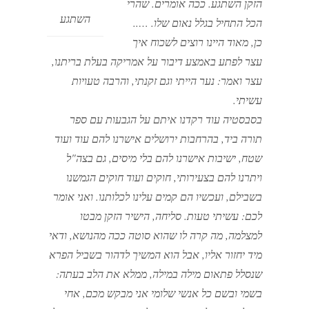
הזקן השתגע. ככה אומרים. שהרי
השתגע
הכל התחיל בגלל נאום שלו. …..
כן, מאוד היינו רוצים לשכוח איך
עצר לפתע באמצע דיבור על אמריקה בעלת בריתנו,
עצר ואמר: נער הייתי וגם זקנתי, והרבה טעויות
עשיתי.
בסבסטיה עוד רקדנו איתם על הגבעות עם ספר
תורה ביד, בהרחבות ירושלים אישרנו להם עוד ועוד
שטח, ישיבות אישרנו להם בלי מיסים, גם בצה"ל
ויתרנו להם בצעירותי, חוקים ועוד חוקים הגמשנו
בשבילם, ועכשיו הם קמים עלינו לכלותנו. ואני אומר
לכם: עשיתי טעות. סליחה, הישיר הזקן מבטו
למצלמה, מה קרה לו שהוא סוטה ככה מהנושא, ודאי
מיד יחזור אליו, אבל הוא המשיך לדהור בשביל הפרא
שנסלל פתאום מילה במילה, ממלא את הלב בעתה:
בשמי ובשם כל אנשי שלומי אני מבקש מכם, אחי