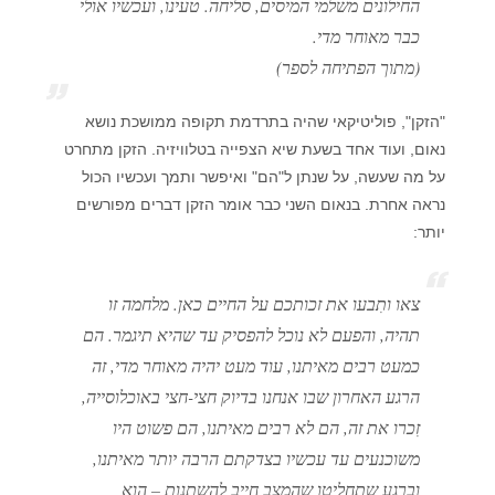
החילונים משלמי המיסים, סליחה. טעינו, ועכשיו אולי
כבר מאוחר מדי.
(מתוך הפתיחה לספר)
"הזקן", פוליטיקאי שהיה בתרדמת תקופה ממושכת נושא
נאום, ועוד אחד בשעת שיא הצפייה בטלוויזיה. הזקן מתחרט
על מה שעשה, על שנתן ל"הם" ואיפשר ותמך ועכשיו הכול
נראה אחרת. בנאום השני כבר אומר הזקן דברים מפורשים
יותר:
צאו ותִבעו את זכותכם על החיים כאן. מלחמה זו
תהיה, והפעם לא נוכל להפסיק עד שהיא תיגמר. הם
כמעט רבים מאיתנו, עוד מעט יהיה מאוחר מדי, זה
הרגע האחרון שבו אנחנו בדיוק חצי-חצי באוכלוסייה,
זִכרו את זה, הם לא רבים מאיתנו, הם פשוט היו
משוכנעים עד עכשיו בצדקתם הרבה יותר מאיתנו,
וברגע שתחליטו שהמצב חייב להשתנות – הוא