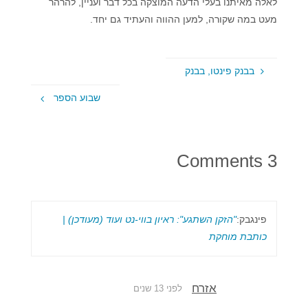
לאלה מאיתנו בעלי הדעה המוצקה בכל דבר ועניין, להרהר
מעט במה שקורה, למען ההווה והעתיד גם יחד.
בבנק פינטו, בבנק
שבוע הספר
3 Comments
פינגבק:
"הזקן השתגע": ראיון בווי-נט ועוד (מעודכן) |
כותבת מוחקת
אזרח
לפני 13 שנים