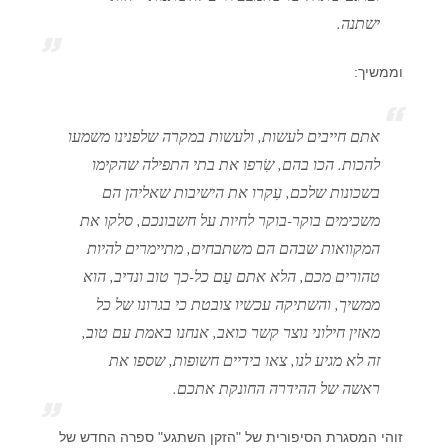
ישתנה.
וממשיך:
אתם חייבים לעשות, ולעשות במקרה שלפנינו משמעו
להכות. הכו בהם, שִׂרפו את בתי התפילה שהקימו
בשכונות שלכם, עִקרו את הישיבות שאליהן הם
משכימים בוקר-בוקר לחיות על חשבונכם, סלקו את
המקוואות שבהם הם משתבחים, מתיימרים להיות
טהורים מכם, הלא אתם עַם כל-כך טוב ונדיב, הוא
ממשיך, והשתיקה עכשיו צובטת כי בגרונו של כל
מאזין חילוני נוצר קשר כואב, אנחנו באמת עם טוב,
זה לא מגיע לנו, צאו בידיים חשופות, שספו את
ראשה של ההידרה החונקת אתכם.
זוהי המסגרת הסיפורית של "הזקן השתגע" ספרה החדש של