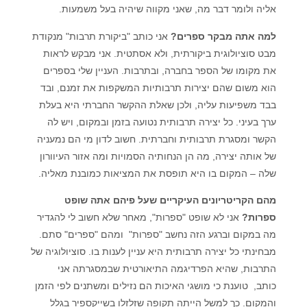
אליה ולומר דבר מה, שאני מקווה שיהיה בעל משמעות.
למה אתה מבקר ספרים?
אני כותב "ביקורת תרבות" מנקודת
מבט סוציולוגית ביקורתית, ולא אסתטית. אני מבקש לראות
את מקומו של הספר בחברה, ובתרבות. העניין שלי בספרים
הוא משום שהם יצירות תרבותיות המשקפות את זמנם, ובד
בבד משפיעות עליה, ולכן שאלת ההקשר החברתי היא בעלת
ערך בעיני. כל יצירה תרבותית נטועה בזמן ובמקום, ויש לה
הקשר ומסגרת תרבותית וחברתית. חשוב לדון מי הם נמעניה
של אותה יצירה, מה הן הנחותיה הסמויות ומה אזור העיוורון
שלה – המקום בו היא תופסת את המציאות כמובנת מאליה.
מהם הקריטריונים העיקריים שעל פיהם אתה שופט
ספרות?
אני לא שופט "ספרות", מאחר שלא חשוב לי להגדיר
מה במקום וברגע הזה נחשב "ספרות" ומהם "ספרים" סתם.
מבחינתי כל יצירה תרבותית היא עניין לענות בו. סוציולוגיה של
התרבות, שהיא הפרדיגמה התיאורטית שבמסגרתה אני
כותב, טוענת כי מושגי האיכות הם נזילים ומשתנים לפי הזמן
והמקום. כך למשל הייתה תקופה שזלזלו בשייקספיר בגלל