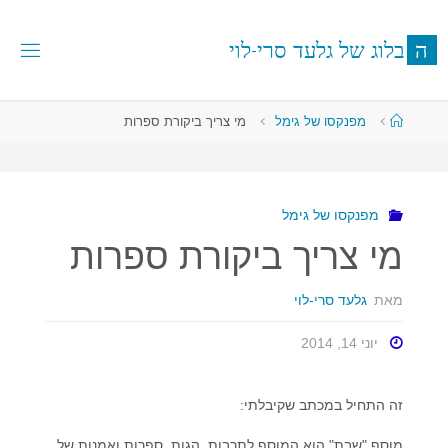
לגו
תוכן
ה
ב
ל
ו
ג
ש
ל
ג
ל
ע
ד
ס
ר
י
-
ל
ו
י
עמוד
מפנקסו של גימל
מי צריך ביקורת ספרות
ראשי
מפנקסו של גימל
מי צריך ביקורת ספרות
מאת
גלעד סרי-לוי
יוני 14, 2014
זה התחיל במכתב שקיבלתי:
מוסף "שבת" הוא המוסף לתרבות, הגות, ספרות ואמנות של