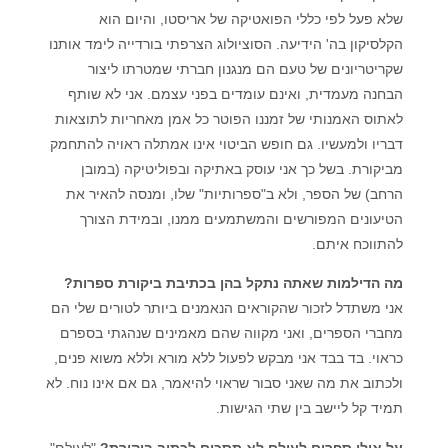
שלא פעל לפי כללי הפואטיקה של אריסטו, והיום הוא
הקלסיקון בה' הידיעה. הסוציולוג הצרפתי בורדייה לימד אותנו
שקריטריונים של טעם הם מנגנון חברתי שמטרתו ליצור
הבחנה מעמדית, ואינם עומדים בפני עצמם. אני לא שותף
לאתוס האמנותי של זמננו הפוטר כל אמן מאחריות לתוצאות
דבריו ולמעשיו. גם חופש הביטוי אינו אמתלה ראויה להתחמק
מביקורת. בשל כך אני עוסק באתיקה ובפוליטיקה (במובן
הרחב) של הספר, ולא ב"ספרותיות" שלו, ומנסה להאיר את
הטיעונים המפורשים והמשתמעים ממנו, ובמידת הצורך
להתווכח איתם.
מה הדילמות שאתה נתקל בהן בכתיבת ביקורת ספרות?
אני משתדל לזכור שהקוראים הנאמנים ביותר לטורים שלי הם
מחברי הספרים, ואני מקווה שהם מאמינים שנהגתי בספרם
כראוי. בד בבד אני מבקש לפעול ללא מורא וללא משוא פנים,
ולכתוב את מה שאני סבור שראוי להיאמר, גם אם אינו נוח. לא
תמיד קל ליישב בין שתי הגישות.
על אילו ספרים לעולם לא תסכים לכתוב ביקורת?
"לעולם"