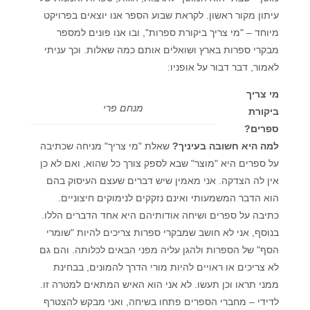
עיתון מקור ראשון. לקראת שבוע הספר אנו יוצאים בפרויקט
מיוחד – "מי צריך ביקורת ספרות", ובו אנו פונים למספר
מבקרי ספרות בארץ ושואלים אותם כמה שאלות. וכך עניתי
לאמור, דבר דבור על אופניו:
מי צריך
מנחם פרי
ביקורת
ספרים?
למה היא חשובה בעיניך?
שאלת "מי צריך" מניחה שכתיבה
על ספרים היא "מוצר" שבא לספק צורך כל שהוא, ואם לא כן
אין לה הצדקה. אני מאמין שיש דברים שעצם העיסוק בהם
הוא הדבר המשמעותי ואינם נזקקים לנימוקים חיצוניים.
כתיבה על ספרים ושיחה אודותיהם היא אחד הדברים הללו.
בנוסף, אני לא חושב שמבקרי ספרות צריכים להיות "שומרי
הסף" של הספרות ולהגן עליה מפני הבאים לכלותה. והם גם
לא צריכים או ראויים להיות מורי הדרך להמונים, בבחינת
ממני תראו וכן תעשו. לא אני הוא האיש המתאים למטרה זו.
לדידי – מחברי הספרים פתחו בשיחה, ואני מבקש להצטרף