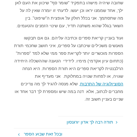
שחובה שיהיה מישהו בתפקיד "שומר סף" שיכוון את העם לאן
ילך, אחד שממנו יראו וכן יעשו. לדעתי זו יומרה שאין לה על
מה שתסתמך. אני בכלל חולק על אופצית ה"שיפוט". בין
השאר בגלל שהוא משתנה תדיר, עם שינוי הזמנים והטעמים.
ועוד בעניין קריאת ספרים וכתיבה עליהם. גם אם תבקשו
מאנשים משכילים שיכתבו על ספרים, איני חושב שחכמי תורת
הספרות מוכשרים יותר לקריאת ספר ממי שלא למד "ספרות"
(כתחום עיון אקדמי) מימיו. לידידי הטענה שההשכלה היחידה
הרלבנטית לקריאת ספרים היא תורת הספרות. היא הנחה
שגויה, או לפחות שנויה במחלוקת. אני מעדיף את
הסוציולוגיה של התרבות,
שלא מנסה להגיד לך מה צריכים
מחברים לכתוב, אלא דנה במה שיש ומספרת לך דבר אחד או
שניים בעניין חשוב זה.
תודה רבה לך אדון יורגנסון
ובכל זאת שבוע הספר