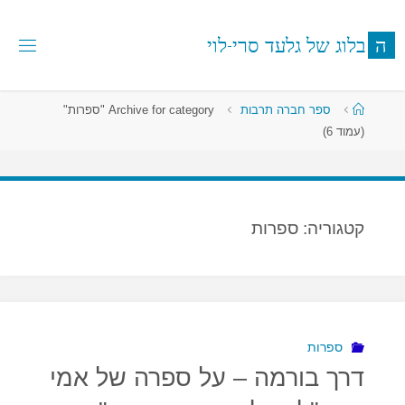
לגו
תוכן
ה
ב
ל
ו
ג
ש
ל
ג
ל
ע
ד
ס
ר
י
-
ל
ו
י
עמוד
ספר חברה תרבות
Archive for category "ספרות"
ראשי
(עמוד 6)
קטגוריה:
ספרות
ספרות
דרך בורמה – על ספרה של אמי