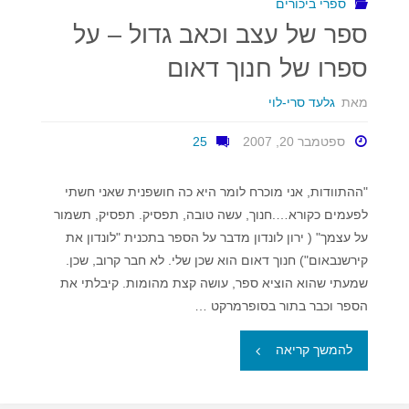
ספרי ביכורים
ספר של עצב וכאב גדול – על
ספרה
ספרו של חנוך דאום
של
מאת
גלעד סרי-לוי
אמי
ספטמבר 20, 2007
25
טאן
"להציל
"ההתוודות, אני מוכרח לומר היא כה חושפנית שאני חשתי
לפעמים כקורא….חנוך, עשה טובה, תפסיק. תפסיק, תשמור
דגים
על עצמך" ( ירון לונדון מדבר על הספר בתכנית "לונדון את
קירשנבאום") חנוך דאום הוא שכן שלי. לא חבר קרוב, שכן.
מטביעה""
שמעתי שהוא הוציא ספר, עושה קצת מהומות. קיבלתי את
הספר וכבר בתור בסופרמרקט …
"ספר
להמשך קריאה
של