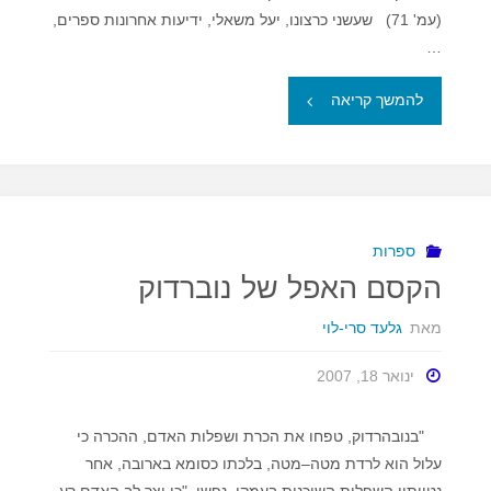
(עמ' 71) שעשני כרצונו, יעל משאלי, ידיעות אחרונות ספרים,
…
"ברוריה
להמשך קריאה
נגד
ר'
מאיר
ספרות
הקסם האפל של נוברדוק
–
מאת
גלעד סרי-לוי
על
ינואר 18, 2007
ספרה
של
"בנובהרדוק, טפחו את הכרת ושפלות האדם, ההכרה כי
עלול הוא לרדת מטה–מטה, בלכתו כסומא בארובה, אחר
יעל
נטיותיו השפלות השוכנות בעמקי–נפשו, "כי יצר לב האדם רע