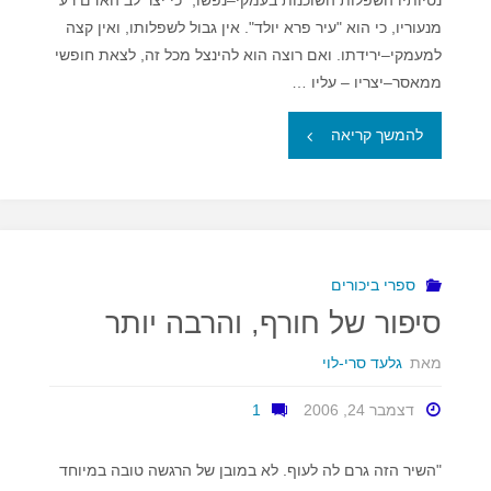
מנעוריו, כי הוא "עיר פרא יולד". אין גבול לשפלותו, ואין קצה
משאלי
למעמקי–ירידתו. ואם רוצה הוא להינצל מכל זה, לצאת חופשי
"שעשני
ממאסר–יצריו – עליו …
כרצונו""
"הקסם
להמשך קריאה
האפל
של
נוברדוק"
ספרי ביכורים
סיפור של חורף, והרבה יותר
מאת
גלעד סרי-לוי
דצמבר 24, 2006
1
"השיר הזה גרם לה לעוף. לא במובן של הרגשה טובה במיוחד