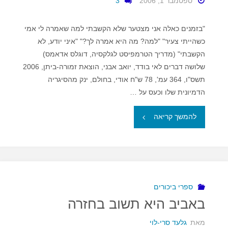
ספטמבר 1, 2006
3
"בזמנים כאלה אני מצטער שלא הקשבתי למה שאמרה לי אמי
כשהייתי צעיר" "למה? מה היא אמרה לך?" "איני יודע, לא
הקשבתי" (מדריך הטרמפיסט לגלקסיה, דוגלס אדאמס)
שלושה דברים לאי בודד, יואב אבני, הוצאת זמורה-ביתן, 2006
תשס"ו, 364 עמ', 78 ש"ח אודי, בחולם, ינק מהסיגריה
הדמיונית שלו וכעס על …
"היו
להמשך קריאה
שלום
ותודה
על
ספרי ביכורים
באביב היא תשוב בחזרה
הדגים"
מאת
גלעד סרי-לוי