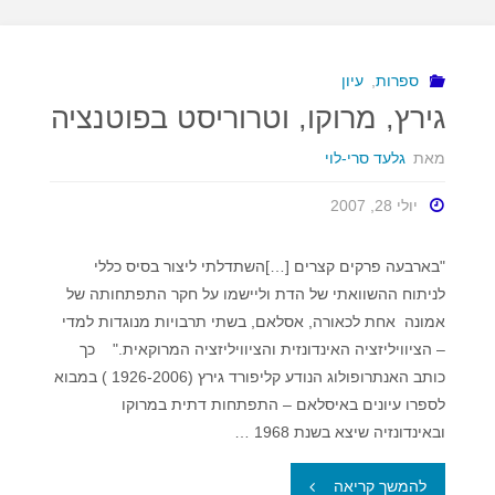
עצב
וכאב
ספרות
,
עיון
גירץ, מרוקו, וטרוריסט בפוטנציה
גדול
מאת
גלעד סרי-לוי
–
יולי 28, 2007
על
ספרו
"בארבעה פרקים קצרים […]השתדלתי ליצור בסיס כללי
לניתוח ההשוואתי של הדת וליישמו על חקר התפתחותה של
של
אמונה אחת לכאורה, אסלאם, בשתי תרבויות מנוגדות למדי
– הציוויליזציה האינדונזית והציוויליזציה המרוקאית." כך
חנוך
כותב האנתרופולוג הנודע קליפורד גירץ (1926-2006 ) במבוא
דאום"
לספרו עיונים באיסלאם – התפתחות דתית במרוקו
ובאינדונזיה שיצא בשנת 1968 …
"גירץ,
להמשך קריאה