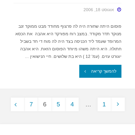
אוגוסט 18, 2006
פוסום היתה שחורה היה לה פרצוף מחודד מבט ממוקד זנב
מנוקד תדר מקודד. במצב רוח מפורקד היא אהבה את הכסא
המרופד שעמד ליד הכניסה בצד היה לה מוח די חד בשביל
חתולה. היא היתה משהו מיוחד הפוסום הזאת. היא אהבה
יוגורט עזים. (עמ' 12 ) היא בת שלושים. חיי הנישואין …
"באביב
להמשך קריאה
היא
תשוב
7
6
5
4
…
1
בחזרה"
ניווט