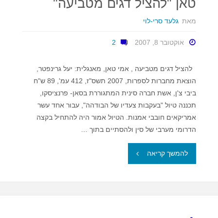
טאן "להציל דגים מטביעה"
מאת
גלעד סרי-לוי
אוקטובר 8, 2007
2
להציל דגים מטביעה , אמי טאן, מאנגלית: יעל גרינפטר,
הוצאת מחברות לספרות, 2007 תשס"ז, 412 עמ', 89 ש"ח
ביבי צ'ן, אשת חברה סינית המתגוררת בסאן- פרנציסקו,
תכננה טיול "בעקבות צעדיו של הבודהה", עבור אחד עשר
אמריקאים חובבי אמנות. הטיול אמור היה להתחיל בקצה
הדרומי מערבי של סין ולהסתיים בתוך …
"דרך
להמשך קריאה
בורמה
–
על