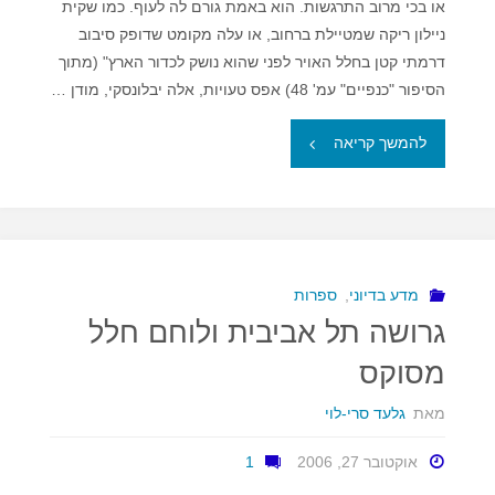
או בכי מרוב התרגשות. הוא באמת גורם לה לעוף. כמו שקית
ניילון ריקה שמטיילת ברחוב, או עלה מקומט שדופק סיבוב
דרמתי קטן בחלל האויר לפני שהוא נושק לכדור הארץ" (מתוך
הסיפור "כנפיים" עמ' 48) אפס טעויות, אלה יבלונסקי, מודן …
"סיפור
להמשך קריאה
של
חורף,
והרבה
מדע בדיוני
,
ספרות
גרושה תל אביבית ולוחם חלל
יותר"
מסוקס
מאת
גלעד סרי-לוי
אוקטובר 27, 2006
1