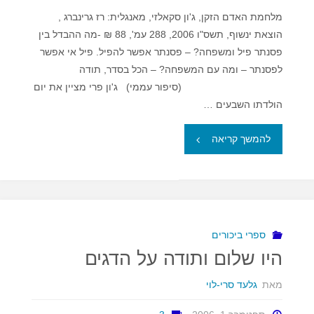
מלחמת האדם הזקן, ג'ון סקאלזי, מאנגלית: רז גרינברג ,
הוצאת ינשוף, תשס"ו 2006, 288 עמ', 88 ₪ -מה ההבדל בין
פסנתר פיל ומשפחה? – פסנתר אפשר להפיל. פיל אי אפשר
לפסנתר – ומה עם המשפחה? – הכל בסדר, תודה
(סיפור עממי) ג'ון פרי מציין את יום
הולדתו השבעים …
"גרושה
להמשך קריאה
תל
אביבית
ולוחם
ספרי ביכורים
היו שלום ותודה על הדגים
חלל
מאת
גלעד סרי-לוי
מסוקס"