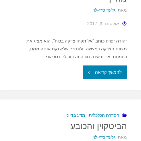
פרטי"
מאת
גלעד סרי-לוי
אוקטובר 3, 2017
יהודה יפרח כותב "אל תקחו צדקה בכוח". הוא מציג את
מצוות הצדקה כמעשה וולונטרי. שלא נקח אותה ממנו,
רחמנות. אך זו אינה תורה זה כזב ליברטריאני
"הנכים
להמשך קריאה
נוהרים
לסופר
בפרצוף
הסדרה הכלכלית
,
מדע בדיוני
הביטקוין והכובע
מחייך"
מאת
גלעד סרי-לוי