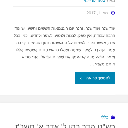
מאת
גלעד סרי-לוי
מאי 1, 2017
עוד שנה ועוד שנה. והנה יום העצמאות הששים ותשע. יש עוד
הרבה עבודה, אין ספק. לבנות ולנטוע, לשפר ולחדש. וכמו בכל
שנה, אפשר וצריך לשמוח על התגשמות חזון הנביאים כִּי-כֹה
אָמַר יְהוָה רָנּוּ לְיַעֲקֹב שִׂמְחָה וְצַהֲלוּ בְּרֹאשׁ הַגּוֹיִם הַשְׁמִיעוּ הַלְלוּ
וְאִמְרוּ הוֹשַׁע יְהוָה אֶת-עַמְּךָ אֵת שְׁאֵרִית יִשְׂרָאֵל. הִנְנִי מֵבִיא
אוֹתָם מֵאֶרֶץ …
"עצמאות
להמשך קריאה
69
לתפארת
מדינת
כללי
רש"ט הדר כהן ל' אדר א' תשנ"ז
ישראל"