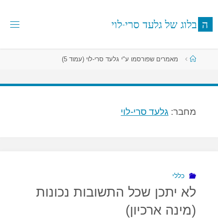
לגו
תוכן
ה
ב
ל
ו
ג
ש
ל
ג
ל
ע
ד
ס
ר
י
-
ל
ו
י
עמוד
מאמרים שפורסמו ע"י גלעד סרי-לוי
(עמוד 5)
ראשי
מחבר:
גלעד סרי-לוי
כללי
לא יתכן שכל התשובות נכונות
(מינה ארכיון)