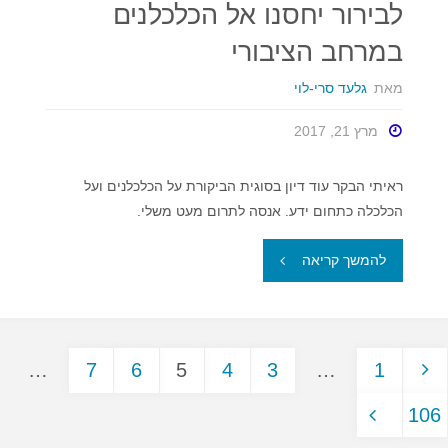
לבירור יחסנו אל הכלכלנים
אדר
במרחב הציבורי
א'
מאת
גלעד סרי-לוי
תשנ"ז
מרץ 21, 2017
–
כ"ד
ראיתי הבקר עוד דיון בסוגית הביקורת על הכלכלנים ועל
הכלכלה כתחום ידע. אנסה לתרום מעט משלי.
שבט
"לבירור
להמשך קריאה
תשע"ו"
יחסנו
אל
…
7
6
5
4
3
…
1
הכלכלנים
ניווט
106
במרחב