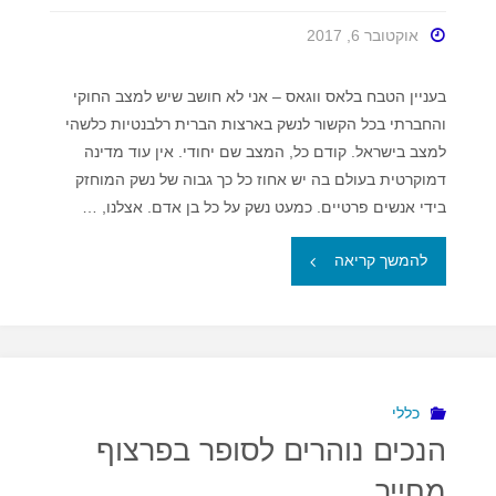
ארכיון)"
אוקטובר 6, 2017
בעניין הטבח בלאס ווגאס – אני לא חושב שיש למצב החוקי
והחברתי בכל הקשור לנשק בארצות הברית רלבנטיות כלשהי
למצב בישראל. קודם כל, המצב שם יחודי. אין עוד מדינה
דמוקרטית בעולם בה יש אחוז כל כך גבוה של נשק המוחזק
בידי אנשים פרטיים. כמעט נשק על כל בן אדם. אצלנו, …
"הטבח
להמשך קריאה
בלאס
ווגאס
והחזקת
כללי
הנכים נוהרים לסופר בפרצוף
נשק
מחייך