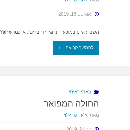
אוגוסט 16, 2019
השבוע היינו במופע "דני וגידי וחברים", או כמו ש Yair קורא לו – המופע של כמעט כל כוורת.
"התמנון
להמשך קריאה
האיטר"
באתי ראיתי
החולה המפואר
מאת
גלעד סרי-לוי
יוני 21, 2019