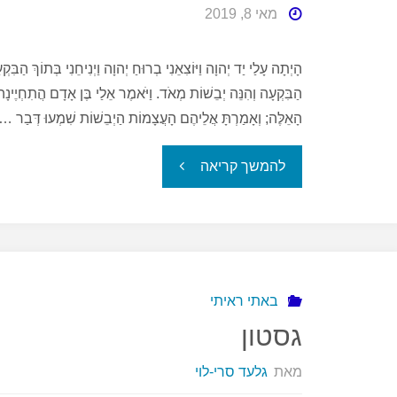
מאי 8, 2019
הָיְתָה עָלַי יַד יְהוָה וַיּוֹצִאֵנִי בְרוּחַ יְהוָה וַיְנִיחֵנִי בְּתוֹךְ ה
הַבִּקְעָה וְהִנֵּה יְבֵשׁוֹת מְאֹד. וַיֹּאמֶר אֵלַי בֶּן אָדָם הֲתִחְיֶינָ
הָאֵלֶּה; וְאָמַרְתָּ אֲלֵיהֶם הָעֲצָמוֹת הַיְבֵשׁוֹת שִׁמְעוּ דְּבַר …
"ישראל
להמשך קריאה
71"
באתי ראיתי
גסטון
מאת
גלעד סרי-לוי