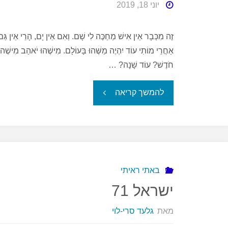
יוני 18, 2019
זֶה מִכְּבָר אֵין אִישׁ מְחַכֶּה לִי שָׁם. וְאִם אֵין יָם, הָרֵי אֵין ג
אַחֲרֵי מוֹתִי עוֹד יִהְיֶה מַשֶּׁהוּ בָּעוֹלָם. מִישֶׁהוּ יֹאהַב מִישֶׁהו
חֹדֶשׁ? עוֹד שָׁנָה? …
"לאה
להמשך קריאה
גולדברג"
באתי ראיתי
ישראל 71
מאת
גלעד סרי-לוי