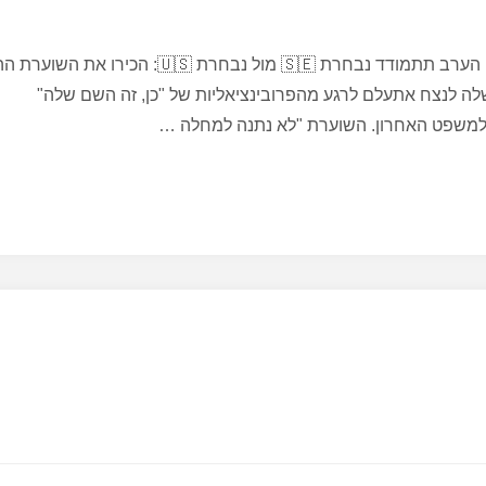
בדף הפייסבוק של "דבר" מצאתי את הכותרת הבאה: הערב תתמודד נבחרת 🇸🇪 מול נבחרת 🇺🇸
שלה לנצח אתעלם לרגע מהפרובינציאליות של "כן, זה השם שלה"
 למשפט האחרון. השוערת "לא נתנה למחלה …