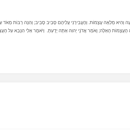
ַבִּקְעָה וְהִיא מְלֵאָה עֲצָמוֹת. וְהֶעֱבִירַנִי עֲלֵיהֶם סָבִיב סָבִיב; וְהִנֵּה רַבּוֹת מְאֹד עַל
ה הָעֲצָמוֹת הָאֵלֶּה; וָאֹמַר אֲדֹנָי יְהוִה אַתָּה יָדָעְתָּ. וַיֹּאמֶר אֵלַי הִנָּבֵא עַל הָעֲ