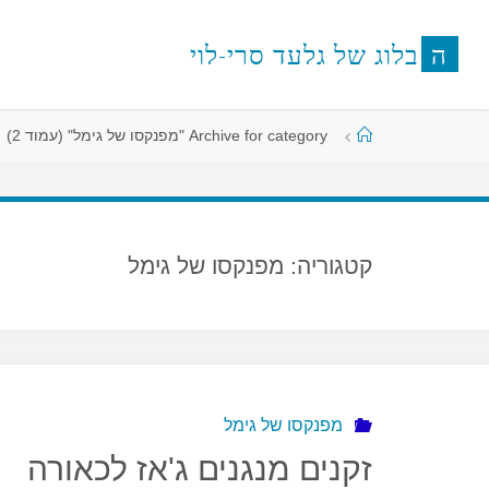
לגו
תוכן
ה
ב
ל
ו
ג
ש
ל
ג
ל
ע
ד
ס
ר
י
-
ל
ו
י
עמוד
Archive for category "מפנקסו של גימל"
(עמוד 2)
ראשי
קטגוריה:
מפנקסו של גימל
מפנקסו של גימל
זקנים מנגנים ג'אז לכאורה