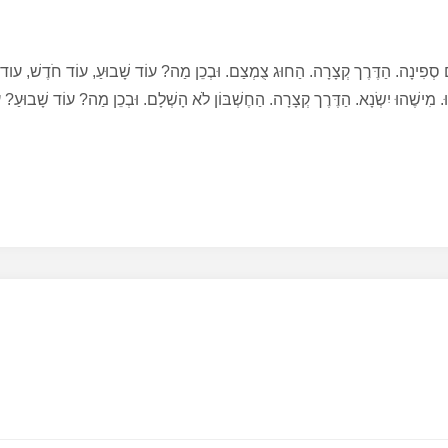
ַּם סְפִינָה. הַדֶּרֶך קְצָרָה. הַחוּג צֻמְצַם. וּבְכֵן מַה? עוֹד שָׁבוּעַ, עוֹד חֹדֶשׁ, עוד
ּ. מִישֶׁהוּ יִשְׂנָא. הַדֶּרֶך קְצָרָה. הַחֶשְׁבּוֹן לֹא הָשְׁלָם. וּבְכֵן מַה? עוֹד שָׁבוּעַ? 